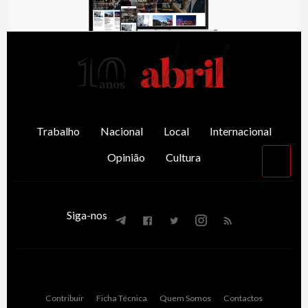
AbrilAbril
Trabalho
Nacional
Local
Internacional
Opinião
Cultura
Volta
para
o
topo
Siga-nos
Contribuir
Ficha Técnica
Quem Somos
Contactos