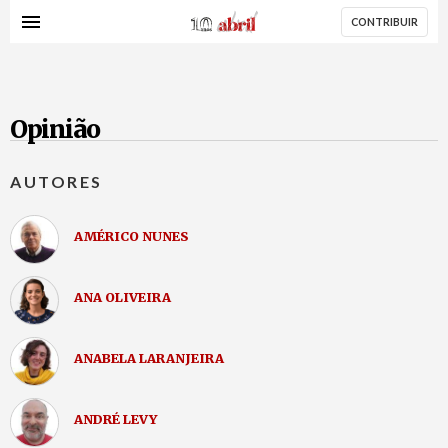
AbrilAbril
Passar
CONTRIBUIR
para
o
conteúdo
principal
Opinião
AUTORES
AMÉRICO NUNES
ANA OLIVEIRA
ANABELA LARANJEIRA
ANDRÉ LEVY