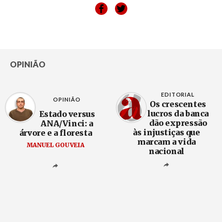
OPINIÃO
EDITORIAL
OPINIÃO
Os crescentes
lucros da banca
Estado versus
dão expressão
ANA/Vinci: a
às injustiças que
árvore e a floresta
marcam a vida
MANUEL GOUVEIA
nacional