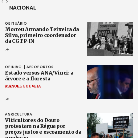
‹
›
Créditos
Cr
NACIONAL
OBITUÁRIO
Morreu Armando Teixeira da
Silva, primeiro coordenador
da CGTP-IN
Créditos
/ CGTP-IN
OPINIÃO
AEROPORTOS
Estado versus ANA/Vinci: a
árvore e a floresta
MANUEL GOUVEIA
Créditos
Rodrigo Antunes / Agência Lusa
AGRICULTURA
Viticultores do Douro
protestam na Régua por
preços justos e escoamento da
produção