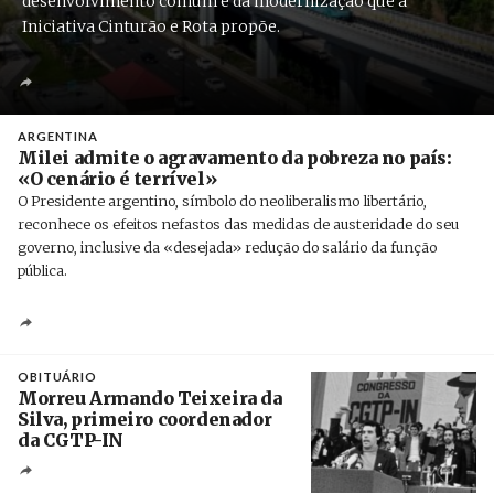
desenvolvimento comum e da modernização que a
Iniciativa Cinturão e Rota propõe.
ARGENTINA
Milei admite o agravamento da pobreza no país:
«O cenário é terrível»
O Presidente argentino, símbolo do neoliberalismo libertário,
reconhece os efeitos nefastos das medidas de austeridade do seu
governo, inclusive da «desejada» redução do salário da função
pública.
Créditos
/ Xinhua
OBITUÁRIO
Morreu Armando Teixeira da
Silva, primeiro coordenador
da CGTP-IN