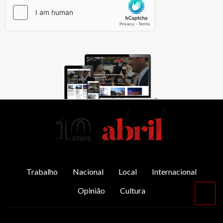
AbrilAbril
Trabalho
Nacional
Local
Internacional
Opinião
Cultura
Vol
par
o
top