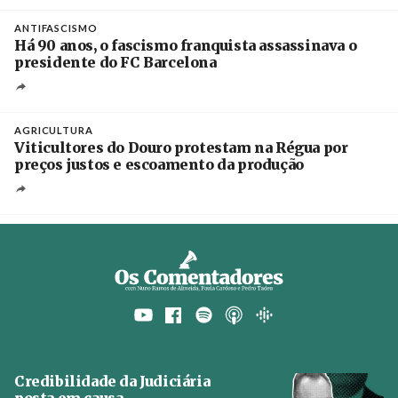
Créditos
/ European Public Health Association
ANTIFASCISMO
Há 90 anos, o fascismo franquista assassinava o
presidente do FC Barcelona
AGRICULTURA
Viticultores do Douro protestam na Régua por
preços justos e escoamento da produção
Credibilidade da Judiciária