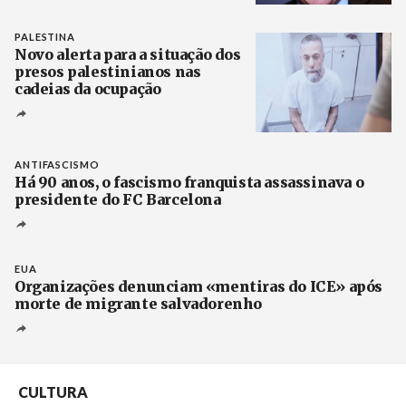
Crédito
PALESTINA
Novo alerta para a situação dos
presos palestinianos nas
cadeias da ocupação
Créditos
/ European Public Health Association
ANTIFASCISMO
Há 90 anos, o fascismo franquista assassinava o
presidente do FC Barcelona
EUA
Organizações denunciam «mentiras do ICE» após
morte de migrante salvadorenho
CULTURA