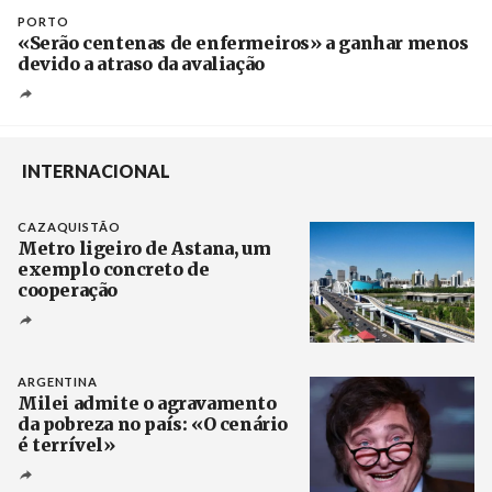
PORTO
«Serão centenas de enfermeiros» a ganhar menos
devido a atraso da avaliação
INTERNACIONAL
CAZAQUISTÃO
Metro ligeiro de Astana, um
exemplo concreto de
cooperação
Créditos
/ Xinhua
ARGENTINA
Milei admite o agravamento
da pobreza no país: «O cenário
é terrível»