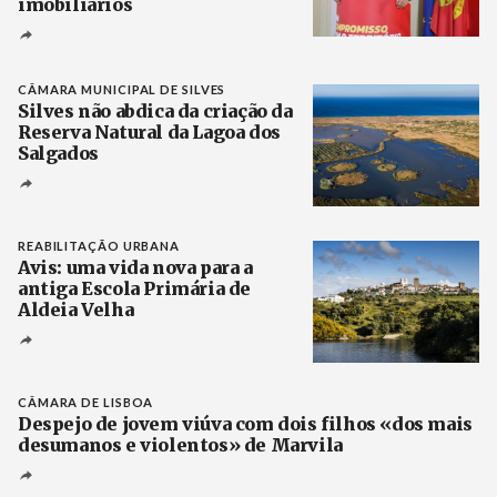
imobiliários
Créditos
Ricardo Leão
CÂMARA MUNICIPAL DE SILVES
Silves não abdica da criação da
Reserva Natural da Lagoa dos
Salgados
Créditos
/ Câmara Municipal de Silves
REABILITAÇÃO URBANA
Avis: uma vida nova para a
antiga Escola Primária de
Aldeia Velha
Créditos
/ Turisver
CÂMARA DE LISBOA
Despejo de jovem viúva com dois filhos «dos mais
desumanos e violentos» de Marvila