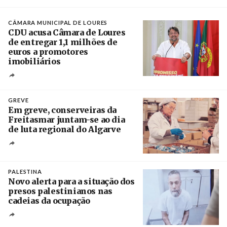
Créditos
/ CGTP-IN
CÂMARA MUNICIPAL DE LOURES
CDU acusa Câmara de Loures
de entregar 1,1 milhões de
euros a promotores
imobiliários
Créditos
Ricardo Leão
GREVE
Em greve, conserveiras da
Freitasmar juntam-se ao dia
de luta regional do Algarve
Crédito
PALESTINA
Novo alerta para a situação dos
presos palestinianos nas
cadeias da ocupação