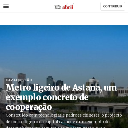
AbrilAbril
Passar
CONTRIBUIR
para
o
conteúdo
principal
CAZAQUISTÃO
Metro ligeiro de Astana, um
exemplo concreto de
cooperação
Construído com tecnologias e padrões chineses, o projecto
de metro ligeiro da capital cazaque é um exemplo do