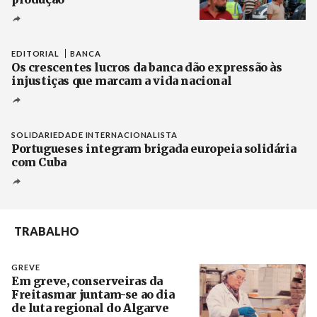
Créditos
Pedro Sarmento Costa / Agência Lusa
EDITORIAL
BANCA
Os crescentes lucros da banca dão expressão às
injustiças que marcam a vida nacional
SOLIDARIEDADE INTERNACIONALISTA
Portugueses integram brigada europeia solidária
com Cuba
TRABALHO
GREVE
Em greve, conserveiras da
Freitasmar juntam-se ao dia
de luta regional do Algarve