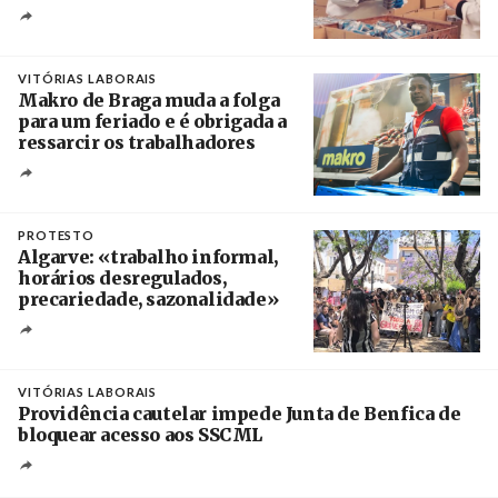
Crédito
VITÓRIAS LABORAIS
Makro de Braga muda a folga
para um feriado e é obrigada a
ressarcir os trabalhadores
Crédito
PROTESTO
Algarve: «trabalho informal,
horários desregulados,
precariedade, sazonalidade»
Créditos
/ União dos Sindicatos do Algarve
VITÓRIAS LABORAIS
Providência cautelar impede Junta de Benfica de
bloquear acesso aos SSCML