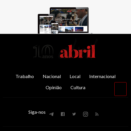
AbrilAbril
Trabalho
Nacional
Local
Internacional
Opinião
Cultura
Vol
par
o
top
Siga-nos