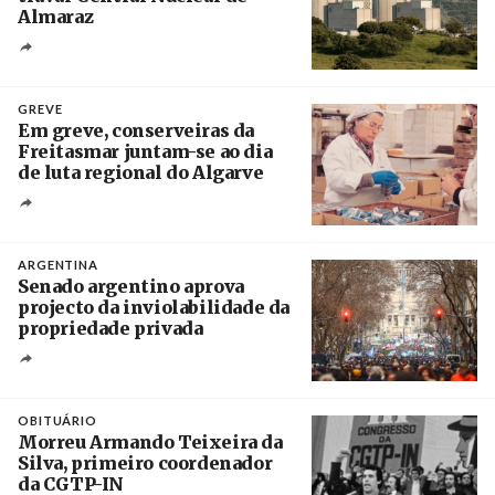
Almaraz
Crédito
GREVE
Em greve, conserveiras da
Freitasmar juntam-se ao dia
de luta regional do Algarve
Crédito
ARGENTINA
Senado argentino aprova
projecto da inviolabilidade da
propriedade privada
Créditos
Leandro Teysseire / Página 12
OBITUÁRIO
Morreu Armando Teixeira da
Silva, primeiro coordenador
da CGTP-IN