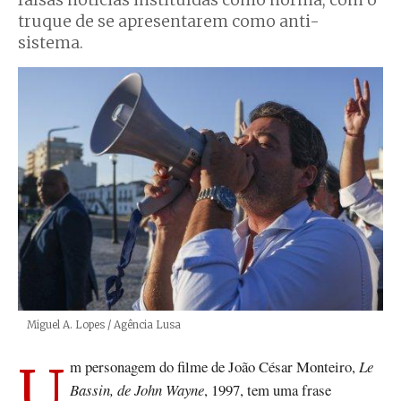
falsas notícias instituídas como norma, com o
truque de se apresentarem como anti-
sistema.
Créditos
Miguel A. Lopes / Agência Lusa
Um personagem do filme de João César Monteiro,
Le
Bassin, de John Wayne
, 1997, tem uma frase