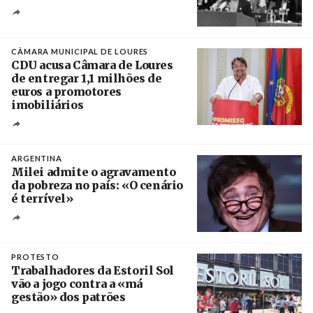
Créditos
/ CGTP-IN
CÂMARA MUNICIPAL DE LOURES
CDU acusa Câmara de Loures
de entregar 1,1 milhões de
euros a promotores
imobiliários
Créditos
Ricardo Leão
ARGENTINA
Milei admite o agravamento
da pobreza no país: «O cenário
é terrível»
Crédito
PROTESTO
Trabalhadores da Estoril Sol
vão a jogo contra a «má
gestão» dos patrões