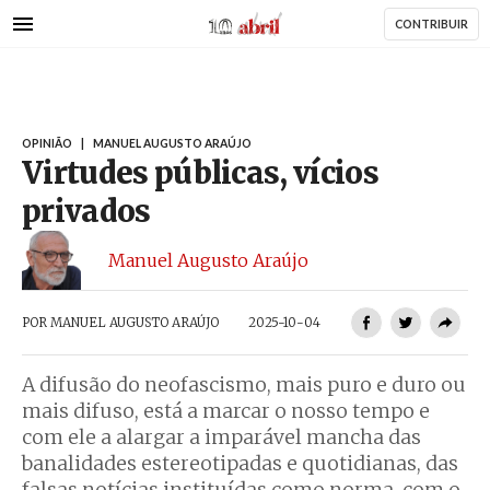
AbrilAbril
Passar
CONTRIBUIR
para
o
conteúdo
principal
OPINIÃO
|
MANUEL AUGUSTO ARAÚJO
Virtudes públicas, vícios
privados
Manuel Augusto Araújo
POR
MANUEL AUGUSTO ARAÚJO
2025-10-04
A difusão do neofascismo, mais puro e duro ou
mais difuso, está a marcar o nosso tempo e
com ele a alargar a imparável mancha das
banalidades estereotipadas e quotidianas, das