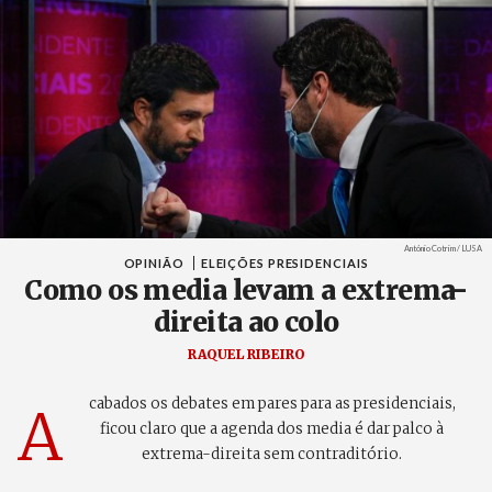
Créditos
António Cotrim / LUSA
OPINIÃO
ELEIÇÕES PRESIDENCIAIS
Como os media levam a extrema-
direita ao colo
RAQUEL RIBEIRO
cabados os debates em pares para as presidenciais,
A
ficou claro que a agenda dos media é dar palco à
extrema-direita sem contraditório.