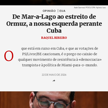
Unido
Créditos
Aude Guerrucci/POOL/EPA / Agência Lusa
OPINIÃO
EUA
De Mar-a-Lago ao estreito de
Ormuz, a nossa esquerda perante
Cuba
RAQUEL RIBEIRO
que está em curso em Cuba, e que as votações de
O
PS/Livre/BE caucionam, é o prego no caixão de
qualquer movimento de resistência à «democracia»
trumpista e à política de Miami-para-o-mundo.
22 DE MAIO DE 2026