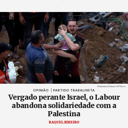
Créditos
Mohammed Dahman / AP News
OPINIÃO
PARTIDO TRABALHISTA
Vergado perante Israel, o Labour
abandona solidariedade com a
Palestina
RAQUEL RIBEIRO