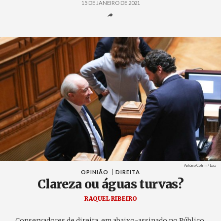
15 DE JANEIRO DE 2021
Créditos
António Cotrim / Lusa
OPINIÃO
DIREITA
Clareza ou águas turvas?
RAQUEL RIBEIRO
Conservadores de direita, em abaixo-assinado no Público,