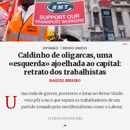
Créditos
/ PBS
OPINIÃO
REINO UNIDO
Caldinho de oligarcas, uma
«esquerda» ajoelhada ao capital:
retrato dos trabalhistas
RAQUEL RIBEIRO
ma onda de greves, protestos e lutas no Reino Unido
U
veio pôr a nu o que separa os trabalhadores de um
partido tomado pelo neoliberalismo como o Labour.
11 DE AGOSTO DE 2022