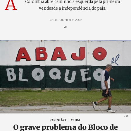
A
Colômbia abre caminho à esquerda pela primeira
vez desde a independência do país.
22 DE JUNHO DE 2022
Crédit
/ RT
OPINIÃO
CUBA
O grave problema do Bloco de