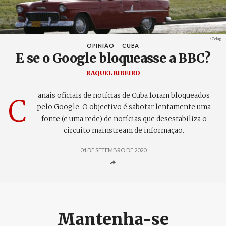
Créditos
/ Celag
OPINIÃO
CUBA
E se o Google bloqueasse a BBC?
RAQUEL RIBEIRO
anais oficiais de notícias de Cuba foram bloqueados
C
pelo Google. O objectivo é sabotar lentamente uma
fonte (e uma rede) de notícias que desestabiliza o
circuito mainstream de informação.
04 DE SETEMBRO DE 2020
Mantenha-se