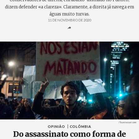
dizem defender «a clareza». Claramente, a direita já navega em
águas muito turvas.
11 DE NOVEMBRO DE 2020
Créditos
/ fayerwayer.com
OPINIÃO
COLÔMBIA
Do assassinato como forma de