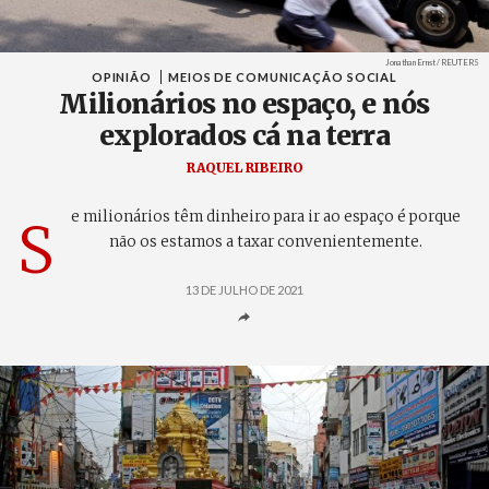
Créditos
Jonathan Ernst / REUTERS
OPINIÃO
MEIOS DE COMUNICAÇÃO SOCIAL
Milionários no espaço, e nós
explorados cá na terra
RAQUEL RIBEIRO
e milionários têm dinheiro para ir ao espaço é porque
S
não os estamos a taxar convenientemente.
13 DE JULHO DE 2021