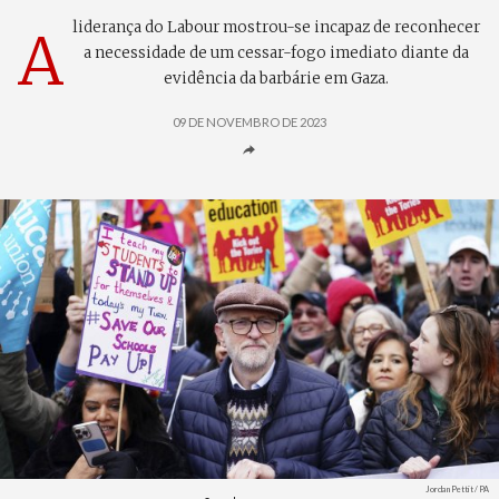
liderança do Labour mostrou-se incapaz de reconhecer
A
a necessidade de um cessar-fogo imediato diante da
evidência da barbárie em Gaza.
09 DE NOVEMBRO DE 2023
Créditos
Jordan Pettit / PA