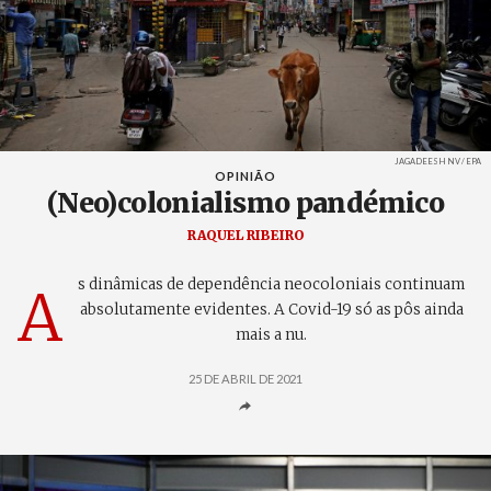
Créditos
JAGADEESH NV / EPA
OPINIÃO
(Neo)colonialismo pandémico
RAQUEL RIBEIRO
s dinâmicas de dependência neocoloniais continuam
A
absolutamente evidentes. A Covid-19 só as pôs ainda
mais a nu.
25 DE ABRIL DE 2021