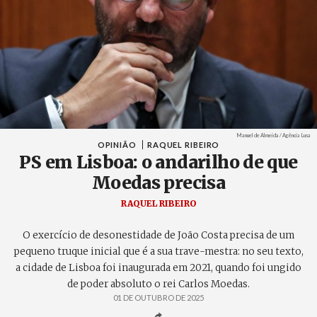
Créditos
Manuel de Almeida / Agência Lusa
OPINIÃO
RAQUEL RIBEIRO
PS em Lisboa: o andarilho de que
Moedas precisa
RAQUEL RIBEIRO
O exercício de desonestidade de João Costa precisa de um
pequeno truque inicial que é a sua trave-mestra: no seu texto,
a cidade de Lisboa foi inaugurada em 2021, quando foi ungido
de poder absoluto o rei Carlos Moedas.
01 DE OUTUBRO DE 2025