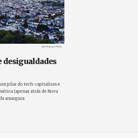
Créditos
Inês Pedrosa e Melo
e desigualdades
um pilar do tech-capitalism e
mérica (apenas atrás de Nova
 da amargura.