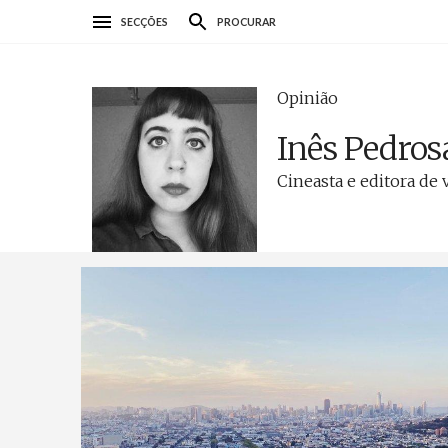
Passar
SECÇÕES
PROCURAR
para
o
conteúdo
Opinião
principal
Inês Pedros
Cineasta e editora de