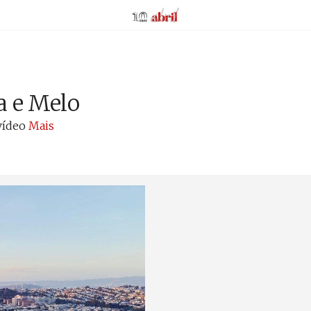
AbrilAbril
a e Melo
 vídeo
Mais