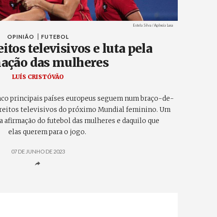
Créditos
Estela Silva / Agência Lusa
OPINIÃO
FUTEBOL
itos televisivos e luta pela
ação das mulheres
LUÍS CRISTÓVÃO
inco principais países europeus seguem num braço-de-
ireitos televisivos do próximo Mundial feminino. Um
 afirmação do futebol das mulheres e daquilo que
elas querem para o jogo.
07 DE JUNHO DE 2023