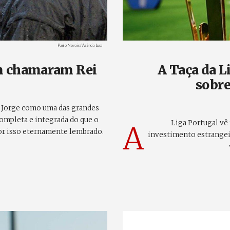
Créditos
Paulo Novais / Agência Lusa
em chamaram Rei
A Taça da Li
sobre
r Jorge como uma das grandes
completa e integrada do que o
Liga Portugal vê
A
por isso eternamente lembrado.
investimento estrangei