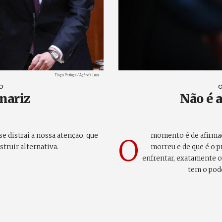
Créditos
Tiago Petinga / Agência Lusa
ÃO
O
nariz
Não é 
 distrai a nossa atenção, que
momento é de afirmaçã
O
truir alternativa.
morreu e de que é o 
enfrentar, exatamente o
tem o pode