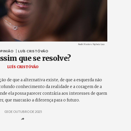
Créditos
André Kosters / Agência Lusa
PINIÃO
LUÍS CRISTÓVÃO
assim que se resolve?
LUÍS CRISTÓVÃO
o de que a alternativa existe, de que a esquerda não
profundo conhecimento da realidade e a coragem de a
nde ela possa parecer contrária aos interesses de quem
r, que marcarão a diferença para o futuro.
03 DE OUTUBRO DE 2025