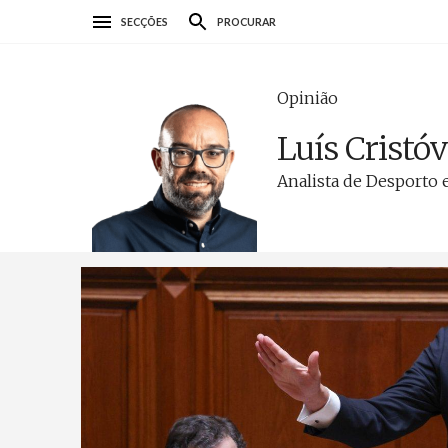
Passar
SECÇÕES
PROCURAR
para
o
conteúdo
Opinião
principal
Luís Cristó
Analista de Desporto 