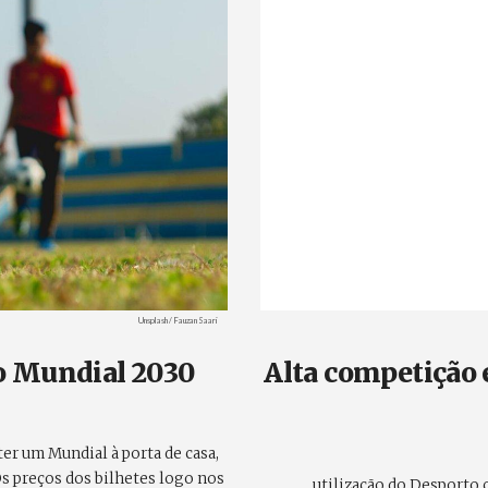
Créditos
Unsplash / Fauzan Saari
o Mundial 2030
Alta competição 
ter um Mundial à porta de casa,
s preços dos bilhetes logo nos
utilização do Desporto 