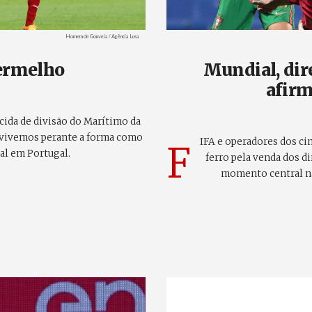
Créditos
Homem de Gouveia / Agência Lusa
vermelho
Mundial, dire
afirm
scida de divisão do Marítimo da
 vivemos perante a forma como
IFA e operadores dos c
F
nal em Portugal.
ferro pela venda dos d
momento central na