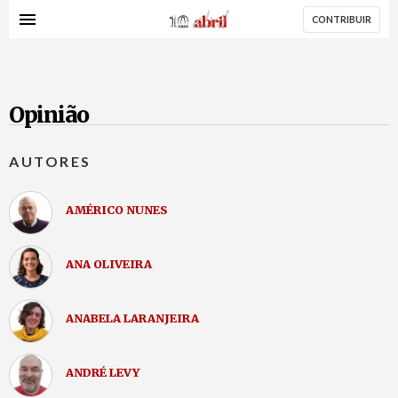
AbrilAbril
Passar
CONTRIBUIR
para
o
conteúdo
principal
Opinião
AUTORES
AMÉRICO NUNES
ANA OLIVEIRA
ANABELA LARANJEIRA
ANDRÉ LEVY