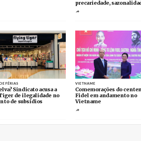
precariedade, sazonalida
DE FÉRIAS
VIETNAME
elva? Sindicato acusa a
Comemorações do centen
Tiger de ilegalidade no
Fidel em andamento no
to de subsídios
Vietname