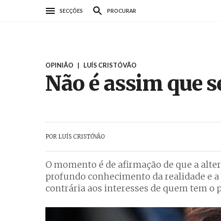
Passar
SECÇÕES
PROCURAR
para
o
conteúdo
principal
OPINIÃO
|
LUÍS CRISTÓVÃO
Não é assim que s
POR
LUÍS CRISTÓVÃO
O momento é de afirmação de que a altern
profundo conhecimento da realidade e a 
contrária aos interesses de quem tem o p