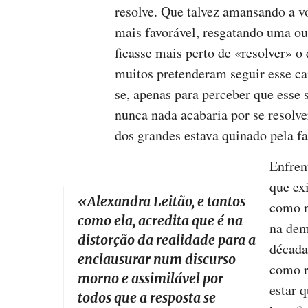
resolve. Que talvez amansando a v
mais favorável, resgatando uma ou
ficasse mais perto de «resolver» o
muitos pretenderam seguir esse c
se, apenas para perceber que esse 
nunca nada acabaria por se resolv
dos grandes estava quinado pela f
Enfren
que ex
«
Alexandra Leitão, e tantos
como n
como ela, acredita que é na
na dem
distorção da realidade para a
década
enclausurar num discurso
como r
morno e assimilável por
estar q
todos que a resposta se