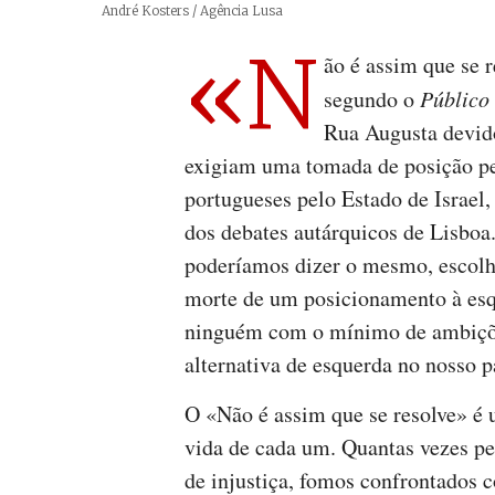
Créditos
André Kosters / Agência Lusa
«N
ão é assim que se r
segundo o
Público
Rua Augusta devido
exigiam uma tomada de posição pe
portugueses pelo Estado de Israel
dos debates autárquicos de Lisbo
poderíamos dizer o mesmo, escolh
morte de um posicionamento à esq
ninguém com o mínimo de ambiçõe
alternativa de esquerda no nosso 
O «Não é assim que se resolve» é 
vida de cada um. Quantas vezes pe
de injustiça, fomos confrontados c