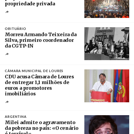
propriedade privada
Créditos
Leandro Teysseire / Página 12
OBITUÁRIO
Morreu Armando Teixeira da
Silva, primeiro coordenador
da CGTP-IN
Créditos
/ CGTP-IN
CÂMARA MUNICIPAL DE LOURES
CDU acusa Câmara de Loures
de entregar 1,1 milhões de
euros a promotores
imobiliários
Créditos
Ricardo Leão
ARGENTINA
Milei admite o agravamento
da pobreza no país: «O cenário
é terrível»