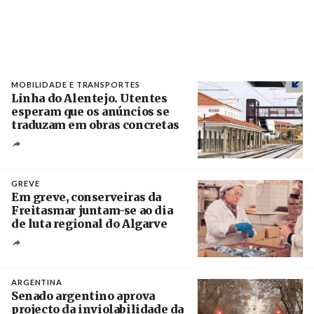
MOBILIDADE E TRANSPORTES
Linha do Alentejo. Utentes
esperam que os anúncios se
traduzam em obras concretas
Créditos
/ IP
GREVE
Em greve, conserveiras da
Freitasmar juntam-se ao dia
de luta regional do Algarve
Crédito
ARGENTINA
Senado argentino aprova
projecto da inviolabilidade da