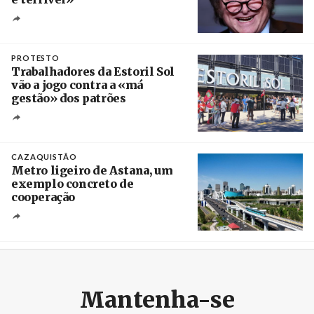
Crédito
PROTESTO
Trabalhadores da Estoril Sol
vão a jogo contra a «má
gestão» dos patrões
Créditos
/ SHS
CAZAQUISTÃO
Metro ligeiro de Astana, um
exemplo concreto de
cooperação
Créditos
/ Xinhua
Mantenha-se