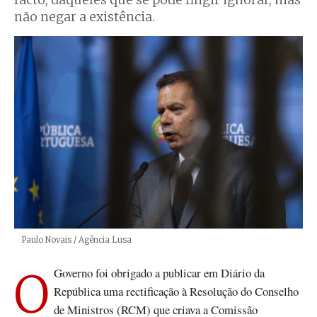
facto, daqueles que se pode fingir ignorar, mas
não negar a existência.
Créditos
Paulo Novais / Agência Lusa
O Governo foi obrigado a publicar em Diário da
República uma rectificação à Resolução do Conselho
de Ministros (RCM) que criava a Comissão