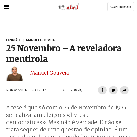
AbrilAbril
Passar
CONTRIBUIR
para
o
conteúdo
principal
OPINIÃO
|
MANUEL GOUVEIA
25 Novembro – A reveladora
mentirola
Manuel Gouveia
POR
MANUEL GOUVEIA
2025-09-19
A tese é que só com o 25 de Novembro de 1975
se realizaram eleições «livres e
democráticas». Mas não é verdade. E não se
trata sequer de uma questão de opinião. É um