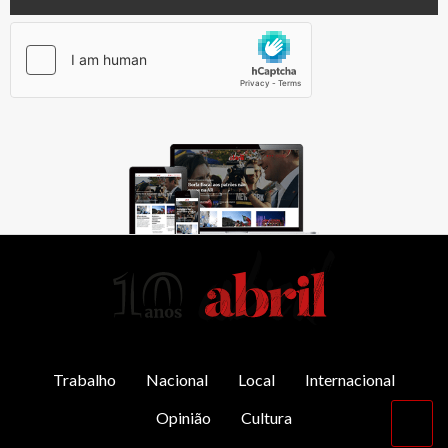
AbrilAbril
Trabalho
Nacional
Local
Internacional
Opinião
Cultura
Vol
par