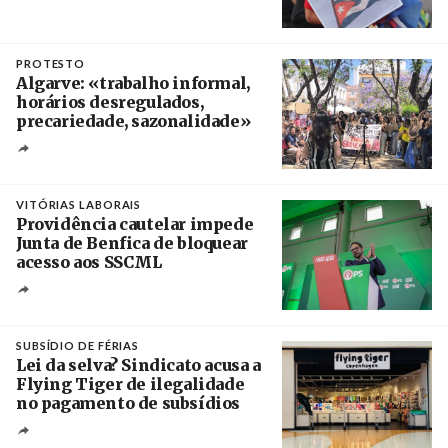
Créditos
Manuel de Almeida / Agência Lusa
PROTESTO
Algarve: «trabalho informal,
horários desregulados,
precariedade, sazonalidade»
Créditos
/ União dos Sindicatos do Algarve
VITÓRIAS LABORAIS
Providência cautelar impede
Junta de Benfica de bloquear
acesso aos SSCML
Créditos
/ PS Benfica, Carnide e São Domingos de
Benfica
SUBSÍDIO DE FÉRIAS
Lei da selva? Sindicato acusa a
Flying Tiger de ilegalidade
no pagamento de subsídios