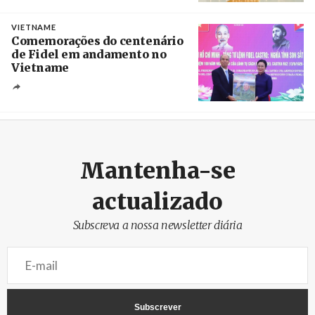
Créditos
/ UBBO
VIETNAME
Comemorações do centenário
de Fidel em andamento no
Vietname
Créditos
/ baochinhphu.vn
Mantenha-se
actualizado
Subscreva a nossa newsletter diária