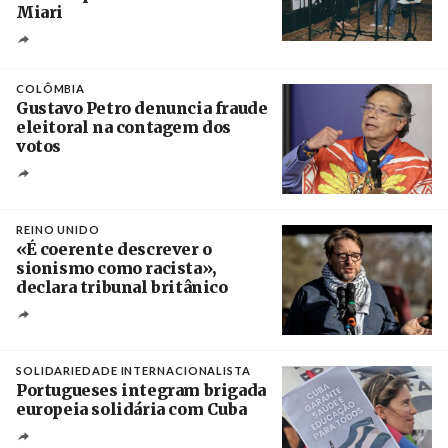
Miari
Crédito
COLÔMBIA
Gustavo Petro denuncia fraude
eleitoral na contagem dos
votos
Crédito
REINO UNIDO
«É coerente descrever o
sionismo como racista»,
declara tribunal britânico
Créditos
Rob Browne / The Cradle
SOLIDARIEDADE INTERNACIONALISTA
Portugueses integram brigada
europeia solidária com Cuba