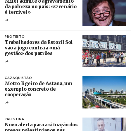
Milei admite o agravamento
da pobreza no país: «O cenário
é terrível»
Crédito
PROTESTO
Trabalhadores da Estoril Sol
vão a jogo contra a «má
gestão» dos patrões
Créditos
/ SHS
CAZAQUISTÃO
Metro ligeiro de Astana, um
exemplo concreto de
cooperação
Créditos
/ Xinhua
PALESTINA
Novo alerta para a situação dos
presos palestinianos nas