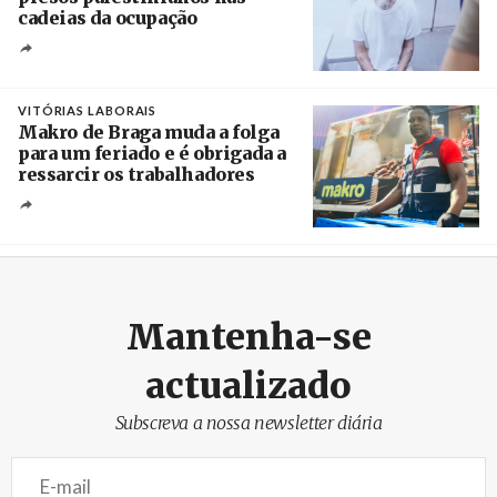
cadeias da ocupação
Créditos
/ European Public Health Association
VITÓRIAS LABORAIS
Makro de Braga muda a folga
para um feriado e é obrigada a
ressarcir os trabalhadores
Crédito
Mantenha-se
actualizado
Subscreva a nossa newsletter diária