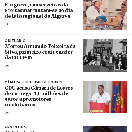
Em greve, conserveiras da
Freitasmar juntam-se ao dia
de luta regional do Algarve
Crédito
OBITUÁRIO
Morreu Armando Teixeira da
Silva, primeiro coordenador
da CGTP-IN
Créditos
/ CGTP-IN
CÂMARA MUNICIPAL DE LOURES
CDU acusa Câmara de Loures
de entregar 1,1 milhões de
euros a promotores
imobiliários
Créditos
Ricardo Leão
ARGENTINA