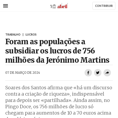
AbrilAbril
Passar
CONTRIBUIR
para
o
conteúdo
principal
TRABALHO
|
LUCROS
Foram as populações a
subsidiar os lucros de 756
milhões da Jerónimo Martins
AbrilAbril
07 DE MARÇO DE 2024
Soares dos Santos afirma que «há um discurso
contra a criação de riqueza», indispensável
para depois ser «partilhada». Ainda assim, no
Pingo Doce, os 756 milhões de lucro só
chegam para aumentos de 10 a 70 euros acima