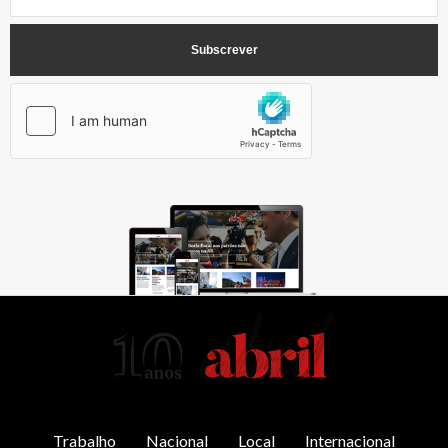
AbrilAbril
Trabalho
Nacional
Local
Internacional