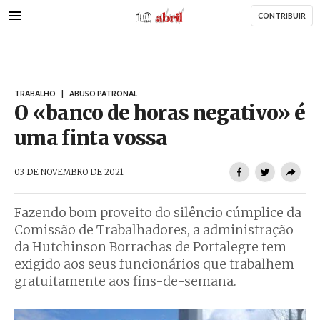
AbrilAbril
Passar
CONTRIBUIR
para
o
conteúdo
principal
TRABALHO
|
ABUSO PATRONAL
O «banco de horas negativo» é
uma finta vossa
AbrilAbril
03 DE NOVEMBRO DE 2021
Fazendo bom proveito do silêncio cúmplice da
Comissão de Trabalhadores, a administração
da Hutchinson Borrachas de Portalegre tem
exigido aos seus funcionários que trabalhem
gratuitamente aos fins-de-semana.