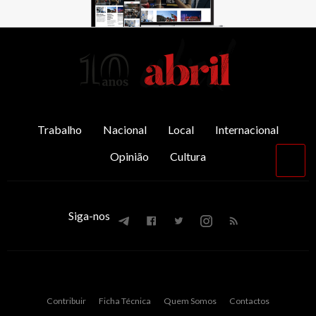
AbrilAbril
Trabalho
Nacional
Local
Internacional
Opinião
Cultura
Vol
par
o
top
Siga-nos
Contribuir
Ficha Técnica
Quem Somos
Contactos