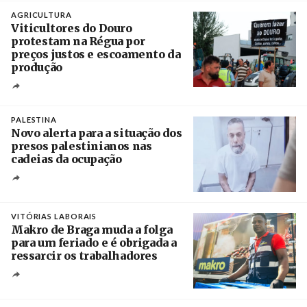
Crédito
AGRICULTURA
Viticultores do Douro
protestam na Régua por
preços justos e escoamento da
produção
Créditos
Pedro Sarmento Costa / Agência Lusa
PALESTINA
Novo alerta para a situação dos
presos palestinianos nas
cadeias da ocupação
Créditos
/ European Public Health Association
VITÓRIAS LABORAIS
Makro de Braga muda a folga
para um feriado e é obrigada a
ressarcir os trabalhadores
Crédito