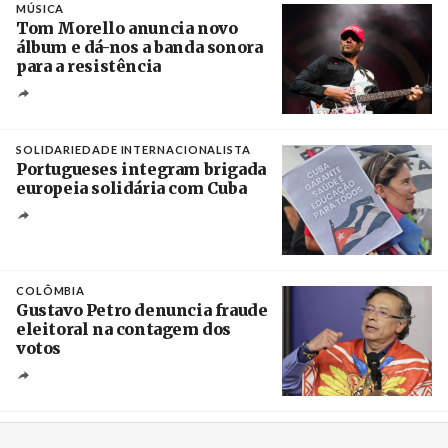
MÚSICA
Tom Morello anuncia novo
álbum e dá-nos a banda sonora
para a resistência
Crédito
SOLIDARIEDADE INTERNACIONALISTA
Portugueses integram brigada
europeia solidária com Cuba
Créditos
Manuel de Almeida / Agência Lusa
COLÔMBIA
Gustavo Petro denuncia fraude
eleitoral na contagem dos
votos
Crédito