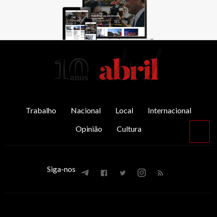
AbrilAbril
Trabalho
Nacional
Local
Internacional
Opinião
Cultura
Vol
par
o
top
Siga-nos