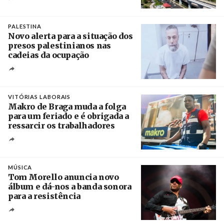
Créditos
/ Xinhua
PALESTINA
Novo alerta para a situação dos
presos palestinianos nas
cadeias da ocupação
Créditos
/ European Public Health Association
VITÓRIAS LABORAIS
Makro de Braga muda a folga
para um feriado e é obrigada a
ressarcir os trabalhadores
Crédito
MÚSICA
Tom Morello anuncia novo
álbum e dá-nos a banda sonora
para a resistência