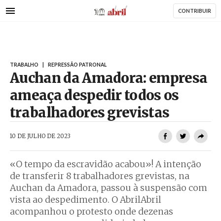
AbrilAbril
Passar
CONTRIBUIR
para
o
conteúdo
principal
TRABALHO
|
REPRESSÃO PATRONAL
Auchan da Amadora: empresa
ameaça despedir todos os
trabalhadores grevistas
AbrilAbril
10 DE JULHO DE 2023
«O tempo da escravidão acabou»! A intenção
de transferir 8 trabalhadores grevistas, na
Auchan da Amadora, passou à suspensão com
vista ao despedimento. O AbrilAbril
acompanhou o protesto onde dezenas