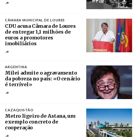
Créditos
/ CGTP-IN
CÂMARA MUNICIPAL DE LOURES
CDU acusa Câmara de Loures
de entregar 1,1 milhões de
euros a promotores
imobiliários
Créditos
Ricardo Leão
ARGENTINA
Milei admite o agravamento
da pobreza no país: «O cenário
é terrível»
Crédito
CAZAQUISTÃO
Metro ligeiro de Astana, um
exemplo concreto de
cooperação