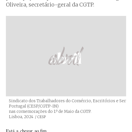
Oliveira, secretário-geral da CGTP.
Sindicato dos Trabalhadores do Comércio, Escritórios e Serviç
Portugal (CESP/CGTP-IN)
nas comemorações do 1.º de Maio da CGTP.
Lisboa, 2024
Créditos
/ CESP
Está a chegar ao fim