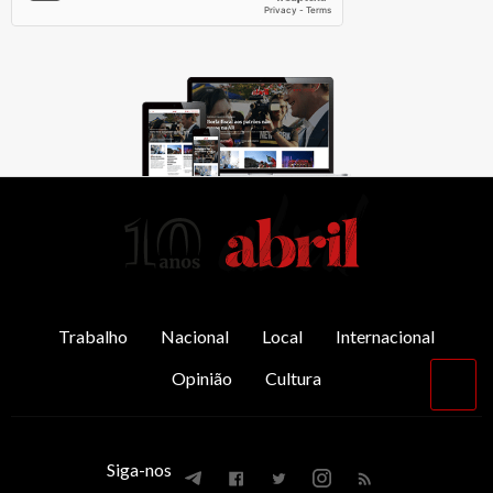
AbrilAbril
Trabalho
Nacional
Local
Internacional
Opinião
Cultura
Vol
par
o
top
Siga-nos