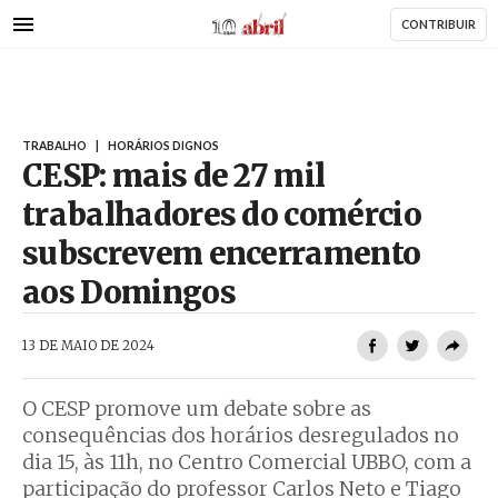
AbrilAbril
Passar
CONTRIBUIR
para
o
conteúdo
principal
TRABALHO
|
HORÁRIOS DIGNOS
CESP: mais de 27 mil
trabalhadores do comércio
subscrevem encerramento
aos Domingos
AbrilAbril
13 DE MAIO DE 2024
O CESP promove um debate sobre as
consequências dos horários desregulados no
dia 15, às 11h, no Centro Comercial UBBO, com a
participação do professor Carlos Neto e Tiago