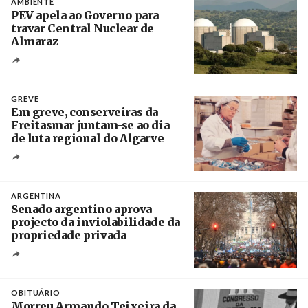
AMBIENTE
PEV apela ao Governo para
travar Central Nuclear de
Almaraz
Crédito
GREVE
Em greve, conserveiras da
Freitasmar juntam-se ao dia
de luta regional do Algarve
Crédito
ARGENTINA
Senado argentino aprova
projecto da inviolabilidade da
propriedade privada
Créditos
Leandro Teysseire / Página 12
OBITUÁRIO
Morreu Armando Teixeira da