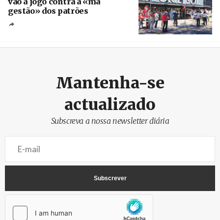
vão a jogo contra a «má
gestão» dos patrões
Créditos
/ SHS
Mantenha-se
actualizado
Subscreva a nossa newsletter diária