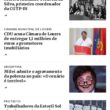
Silva, primeiro coordenador
da CGTP-IN
Créditos
/ CGTP-IN
CÂMARA MUNICIPAL DE LOURES
CDU acusa Câmara de Loures
de entregar 1,1 milhões de
euros a promotores
imobiliários
Créditos
Ricardo Leão
ARGENTINA
Milei admite o agravamento
da pobreza no país: «O cenário
é terrível»
Crédito
PROTESTO
Trabalhadores da Estoril Sol