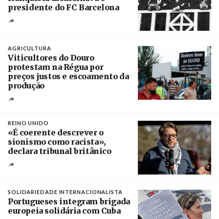
presidente do FC Barcelona
Crédito
AGRICULTURA
Viticultores do Douro
protestam na Régua por
preços justos e escoamento da
produção
Créditos
Pedro Sarmento Costa / Agência Lusa
REINO UNIDO
«É coerente descrever o
sionismo como racista»,
declara tribunal britânico
Créditos
Rob Browne / The Cradle
SOLIDARIEDADE INTERNACIONALISTA
Portugueses integram brigada
europeia solidária com Cuba