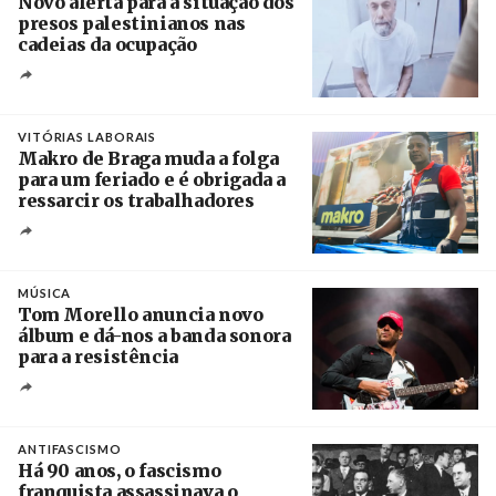
Novo alerta para a situação dos
presos palestinianos nas
cadeias da ocupação
Créditos
/ European Public Health Association
VITÓRIAS LABORAIS
Makro de Braga muda a folga
para um feriado e é obrigada a
ressarcir os trabalhadores
Crédito
MÚSICA
Tom Morello anuncia novo
álbum e dá-nos a banda sonora
para a resistência
Crédito
ANTIFASCISMO
Há 90 anos, o fascismo
franquista assassinava o