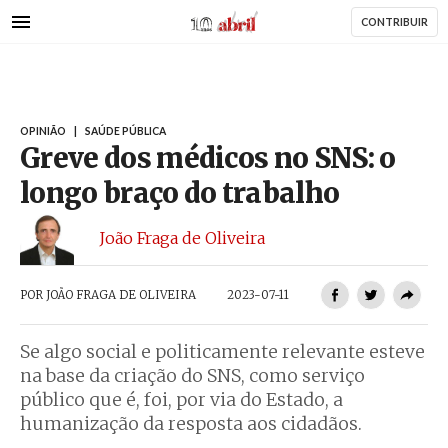
AbrilAbril
Passar
CONTRIBUIR
para
o
conteúdo
principal
OPINIÃO
|
SAÚDE PÚBLICA
Greve dos médicos no SNS: o
longo braço do trabalho
João Fraga de Oliveira
POR
JOÃO FRAGA DE OLIVEIRA
2023-07-11
Se algo social e politicamente relevante esteve
na base da criação do SNS, como serviço
público que é, foi, por via do Estado, a
humanização da resposta aos cidadãos.