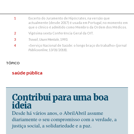
1
Excerto do Juramento de Hipócrates, na versão que
actualmente (desde 2017) é usada em Portugal, no momento em
que o clínico é admitido como Membro da Ordem dos Médicos.
2
Vigésima sexta Conferência Geral da OIT.
3
Travail, Usure Mentale
, 1993.
4
«Serviço Nacional de Saúde: o longo braço do trabalho» (jornal
Público
online
, 13/01/2018).
TÓPICO
saúde pública
Contribui para uma boa
ideia
Desde há vários anos, o AbrilAbril assume
diariamente o seu compromisso com a verdade, a
justiça social, a solidariedade e a paz.