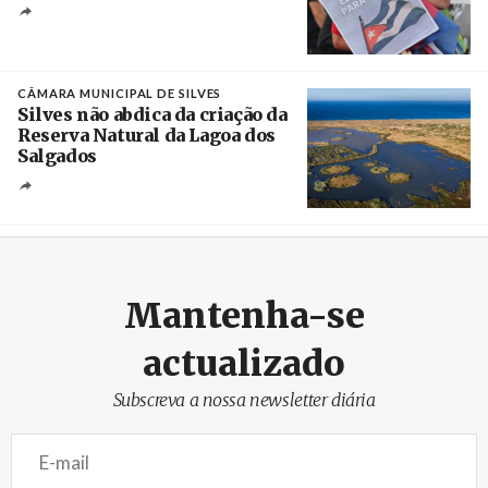
Créditos
Manuel de Almeida / Agência Lusa
CÂMARA MUNICIPAL DE SILVES
Silves não abdica da criação da
Reserva Natural da Lagoa dos
Salgados
Créditos
/ Câmara Municipal de Silves
Mantenha-se
actualizado
Subscreva a nossa newsletter diária