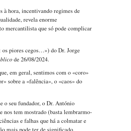
s à hora, incentivando regimes de
qualidade, revela enorme
ito mercantilista que só pode complicar
: os piores cegos…») do Dr. Jorge
blico
de 26/08/2024.
que, em geral, sentimos com o «coro»
r» sobre a «falência», o «caos» do
 o seu fundador, o Dr. António
de nos tem mostrado (basta lembrarmo-
ciências e falhas que há a colmatar e
são mais pode ter de significado