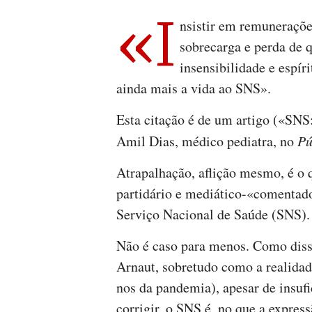
«I
nsistir em remuneraçõe
sobrecarga e perda de 
insensibilidade e espír
ainda mais a vida ao SNS».
Esta citação é de um artigo («SNS
Amil Dias, médico pediatra, no
Pú
Atrapalhação, aflição mesmo, é o 
partidário e mediático-«comentado
Serviço Nacional de Saúde (SNS).
Não é caso para menos. Como disse
Arnaut, sobretudo como a realida
nos da pandemia), apesar de insufi
corrigir, o SNS é, no que a expres