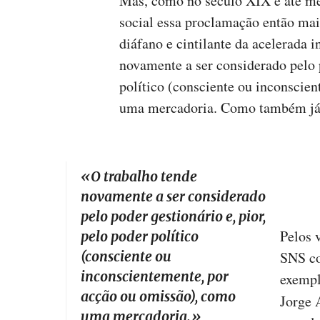
Mas, como no século XIX e até me
social essa proclamação então mais
diáfano e cintilante da acelerada 
novamente a ser considerado pelo p
político (consciente ou inconscie
uma mercadoria. Como também já s
«O
trabalho tende
novamente a ser considerado
pelo poder gestionário e, pior,
Pelos 
pelo poder político
(consciente ou
SNS co
inconscientemente, por
exemplo
acção ou omissão), como
Jorge 
uma mercadoria.
»