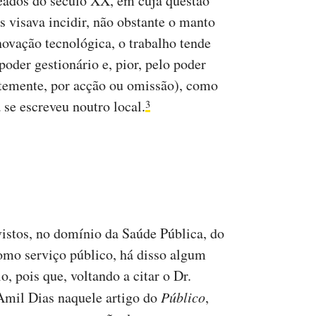
ados do século XX, em cuja questão
 visava incidir, não obstante o manto
inovação tecnológica, o trabalho tende
oder gestionário e, pior, pelo poder
ntemente, por acção ou omissão), como
e escreveu noutro local.
3
vistos, no domínio da Saúde Pública, do
mo serviço público, há disso algum
, pois que, voltando a citar o Dr.
Amil Dias naquele artigo do
Público
,