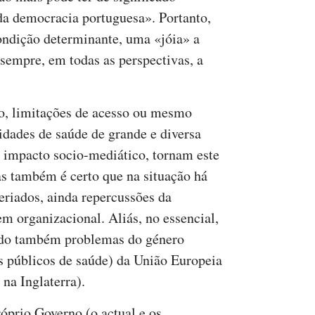
 da democracia portuguesa». Portanto,
ondição determinante, uma «jóia» a
 sempre, em todas as perspectivas, a
do, limitações de acesso ou mesmo
dades de saúde de grande e diversa
u impacto socio-mediático, tornam este
s também é certo que na situação há
feriados, ainda repercussões da
m organizacional. Aliás, no essencial,
endo também problemas do género
os públicos de saúde) da União Europeia
 na Inglaterra).
óprio Governo (o actual e os