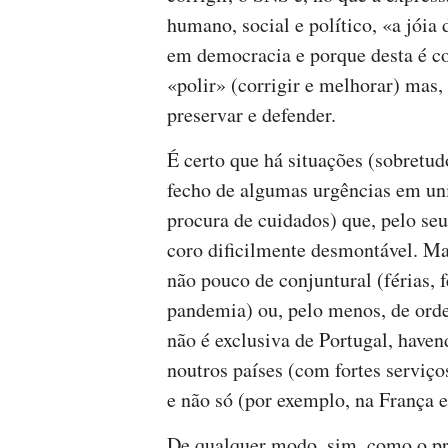
humano, social e político, «a jóia
em democracia e porque desta é c
«polir» (corrigir e melhorar) mas,
preservar e defender.
É certo que há situações (sobretu
fecho de algumas urgências em uni
procura de cuidados) que, pelo se
coro dificilmente desmontável. Ma
não pouco de conjuntural (férias, 
pandemia) ou, pelo menos, de orde
não é exclusiva de Portugal, hav
noutros países (com fortes serviç
e não só (por exemplo, na França e
De qualquer modo, sim, como o pr