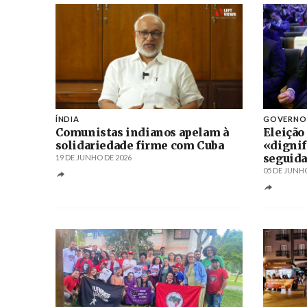
ÍNDIA
GOVERN
Comunistas indianos apelam à
Eleição
solidariedade firme com Cuba
«dignif
seguida
19 DE JUNHO DE 2026
05 DE JUNHO