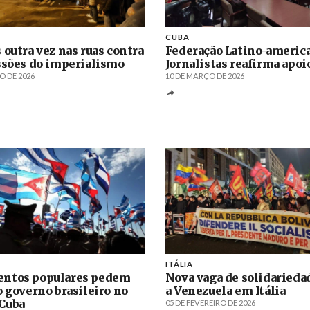
CUBA
 outra vez nas ruas contra
Federação Latino-americ
ssões do imperialismo
Jornalistas reafirma apoi
O DE 2026
10 DE MARÇO DE 2026
ITÁLIA
ntos populares pedem
Nova vaga de solidaried
o governo brasileiro no
a Venezuela em Itália
 Cuba
05 DE FEVEREIRO DE 2026