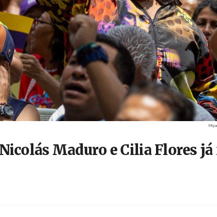
Crédi
Migue
icolás Maduro e Cilia Flores já 