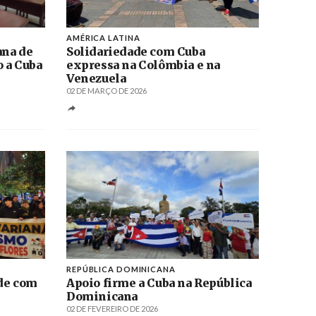
AMÉRICA LATINA
ana de
Solidariedade com Cuba
o a Cuba
expressa na Colômbia e na
Venezuela
02 DE MARÇO DE 2026
REPÚBLICA DOMINICANA
ade com
Apoio firme a Cuba na República
Dominicana
02 DE FEVEREIRO DE 2026