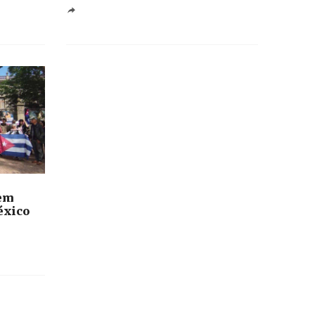
 em
éxico