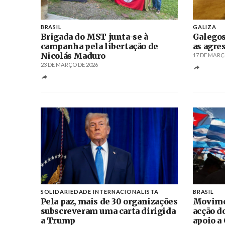
BRASIL
GALIZA
Brigada do MST junta-se à
Galegos
campanha pela libertação de
as agre
Nicolás Maduro
17 DE MARÇ
23 DE MARÇO DE 2026
SOLIDARIEDADE INTERNACIONALISTA
BRASIL
Pela paz, mais de 30 organizações
Movime
subscreveram uma carta dirigida
acção d
a Trump
apoio a