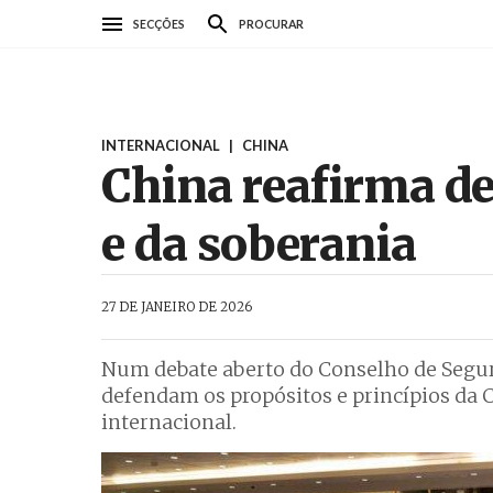
Passar
SECÇÕES
PROCURAR
para
o
conteúdo
principal
INTERNACIONAL
|
CHINA
China reafirma de
e da soberania
AbrilAbril
27 DE JANEIRO DE 2026
Num debate aberto do Conselho de Segu
defendam os propósitos e princípios da 
internacional.