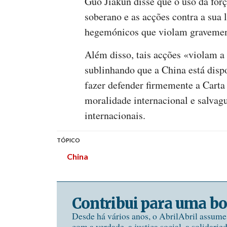
Guo Jiakun disse que o uso da fo
soberano e as acções contra a sua 
hegemónicos que violam gravemente
Além disso, tais acções «violam a
sublinhando que a China está disp
fazer defender firmemente a Carta
moralidade internacional e salvagu
internacionais.
TÓPICO
China
Contribui para uma bo
Desde há vários anos, o AbrilAbril assum
com a verdade, a justiça social, a solidarie