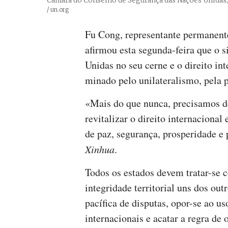
Câmara do Conselho de Segurança das Nações Unidas,
Créditos
/ un.org
Fu Cong, representante permanent
afirmou esta segunda-feira que o 
Unidas no seu cerne e o direito in
minado pelo unilateralismo, pela p
«Mais do que nunca, precisamos de
revitalizar o direito internacional
de paz, segurança, prosperidade e 
Xinhua
.
Todos os estados devem tratar-se c
integridade territorial uns dos ou
pacífica de disputas, opor-se ao u
internacionais e acatar a regra de 