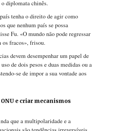
u o diplomata chinês.
aís tenha o direito de agir como
mos que nenhum país se possa
 disse Fu. «O mundo não pode regressar
 os fracos», frisou.
ncias devem desempenhar um papel de
o uso de dois pesos e duas medidas ou a
bstendo-se de impor a sua vontade aos
a ONU e criar mecanismos
inda que a multipolaridade e a
acionais são tendências irreversíveis,