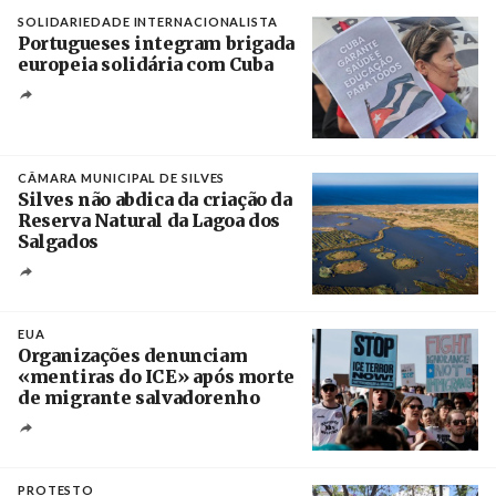
SOLIDARIEDADE INTERNACIONALISTA
Portugueses integram brigada
europeia solidária com Cuba
Créditos
Manuel de Almeida / Agência Lusa
CÂMARA MUNICIPAL DE SILVES
Silves não abdica da criação da
Reserva Natural da Lagoa dos
Salgados
Créditos
/ Câmara Municipal de Silves
EUA
Organizações denunciam
«mentiras do ICE» após morte
de migrante salvadorenho
Créditos
/ TeleSur
PROTESTO