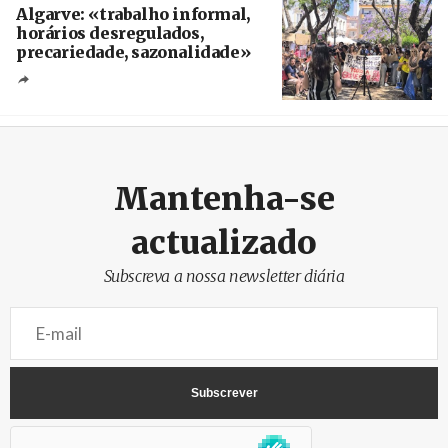
Algarve: «trabalho informal,
horários desregulados,
precariedade, sazonalidade»
Créditos
/ União dos Sindicatos do Algarve
Mantenha-se
actualizado
Subscreva a nossa newsletter diária