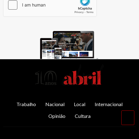
AbrilAbril
Trabalho
Nacional
Local
Internacional
Opinião
Cultura
Vol
par
o
top