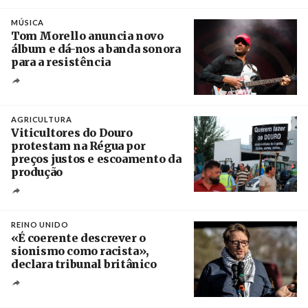
Crédito
MÚSICA
Tom Morello anuncia novo
álbum e dá-nos a banda sonora
para a resistência
Crédito
AGRICULTURA
Viticultores do Douro
protestam na Régua por
preços justos e escoamento da
produção
Créditos
Pedro Sarmento Costa / Agência Lusa
REINO UNIDO
«É coerente descrever o
sionismo como racista»,
declara tribunal britânico
Créditos
Rob Browne / The Cradle