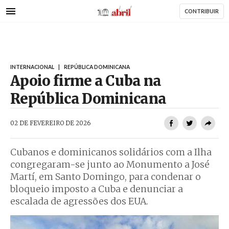
AbrilAbril
Passar
CONTRIBUIR
para
o
conteúdo
principal
INTERNACIONAL
|
REPÚBLICA DOMINICANA
Apoio firme a Cuba na
República Dominicana
AbrilAbril
02 DE FEVEREIRO DE 2026
Cubanos e dominicanos solidários com a Ilha
congregaram-se junto ao Monumento a José
Martí, em Santo Domingo, para condenar o
bloqueio imposto a Cuba e denunciar a
escalada de agressões dos EUA.