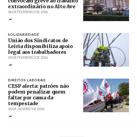
convocam greve ao trabalho
extraordinário no Alto Ave
06 DE FEVEREIRO DE 2026
Créditos
Eliseu Sampaio / Mais Guimarães
SOLIDARIEDADE
União dos Sindicatos de
Leiria disponibiliza apoio
legal aos trabalhadores
04 DE FEVEREIRO DE 2026
Créditos
Carlos Barroso / Agência Lusa
DIREITOS LABORAIS
CESP alerta: patrões não
podem penalizar quem
faltar por causa da
tempestade
30 DE JANEIRO DE 2026
Créditos
/ AbrilAbril