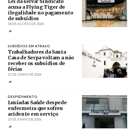
Lei da selva? Sindicato
acusa a Flying Tiger de
ilegalidade no pagamento
de subsídios
04 DE AGOSTO DE 2026
Créditos
/ UBBO
SUBSÍDIOS EM ATRASO
Trabalhadores da Santa
Casa de Serpa voltam a não
receber os subsídios de
férias
27 DE JUNHO DE 2026
Créditos
DESPEDIMENTO
Lusíadas Saúde despede
enfermeira que sofreu
acidente em serviço
25 DE JUNHO DE 2026
Créditos
ANTÓNIO COTRIM / LUSA