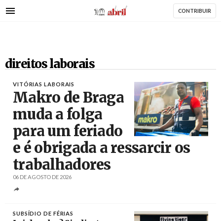
AbrilAbril
Passar
CONTRIBUIR
para
o
conteúdo
principal
direitos laborais
VITÓRIAS LABORAIS
Makro de Braga
muda a folga
para um feriado
e é obrigada a ressarcir os
Créditos
trabalhadores
06 DE AGOSTO DE 2026
SUBSÍDIO DE FÉRIAS