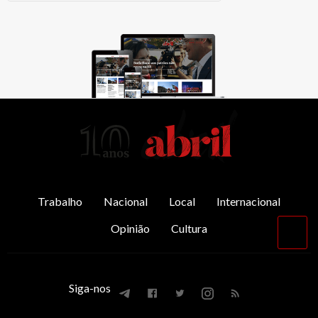
AbrilAbril
Trabalho
Nacional
Local
Internacional
Opinião
Cultura
Vol
par
o
top
Siga-nos