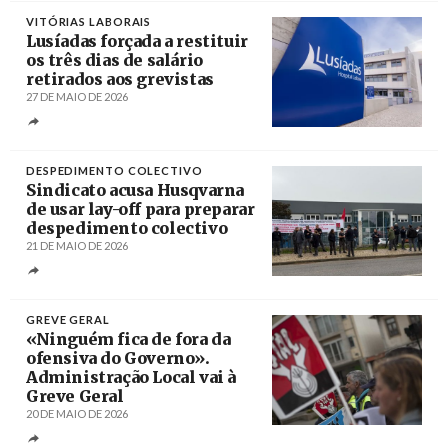
VITÓRIAS LABORAIS
Lusíadas forçada a restituir
os três dias de salário
retirados aos grevistas
27 DE MAIO DE 2026
Créditos
DESPEDIMENTO COLECTIVO
Sindicato acusa Husqvarna
de usar lay-off para preparar
despedimento colectivo
21 DE MAIO DE 2026
Créditos
/ SITE CRSA
GREVE GERAL
«Ninguém fica de fora da
ofensiva do Governo».
Administração Local vai à
Greve Geral
20 DE MAIO DE 2026
Créditos
CGTP / STAL