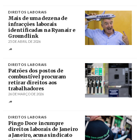
Créditos
DIREITOS LABORAIS
Mais de uma dezena de
infracções laborais
identificadas na Ryanair e
Groundlink
25 DE ABRIL DE 2026
Créditos
DIREITOS LABORAIS
Patrões dos postos de
combustível procuram
retirar direitos aos
trabalhadores
26 DE MARÇO DE 2026
Créditos
Tiago Petinga / Lusa
DIREITOS LABORAIS
Pingo Doce incumpre
direitos laborais de Janeiro
a Janeiro, acusa sindicato