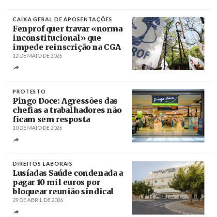
CAIXA GERAL DE APOSENTAÇÕES
Fenprof quer travar «norma
inconstitucional» que
impede reinscrição na CGA
12 DE MAIO DE 2026
Créditos
João Relvas / Agência Lusa
PROTESTO
Pingo Doce: Agressões das
chefias a trabalhadores não
ficam sem resposta
10 DE MAIO DE 2026
Créditos
DIREITOS LABORAIS
Lusíadas Saúde condenada a
pagar 10 mil euros por
bloquear reunião sindical
29 DE ABRIL DE 2026