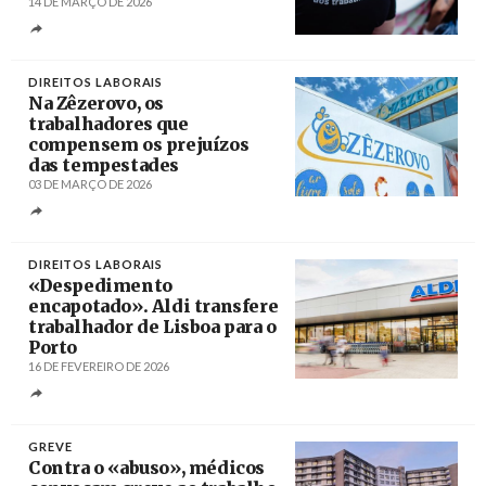
14 DE MARÇO DE 2026
Créditos
DIREITOS LABORAIS
Na Zêzerovo, os
trabalhadores que
compensem os prejuízos
das tempestades
03 DE MARÇO DE 2026
Créditos
/ Rádio Hertz
DIREITOS LABORAIS
«Despedimento
encapotado». Aldi transfere
trabalhador de Lisboa para o
Porto
16 DE FEVEREIRO DE 2026
Créditos
GREVE
Contra o «abuso», médicos