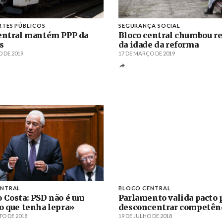
TES PÚBLICOS
SEGURANÇA SOCIAL
entral mantém PPP da
Bloco central chumbou r
s
da idade da reforma
 DE 2019
17 DE MARÇO DE 2019
ENTRAL
BLOCO CENTRAL
 Costa: PSD não é um
Parlamento valida pacto 
o que tenha lepra»
desconcentrar competên
TO DE 2018
19 DE JULHO DE 2018