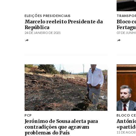
ELEIÇÕES PRESIDENCIAIS
TRANSPOR
Marcelo reeleito Presidente da
Bloco c
República
Fertagu
24 DE JANEIRO DE 2021
07 DE JUNHO
PCP
BLOCO C
Jerónimo de Sousa alerta para
António
contradições que agravam
«partid
problemas do País
11 DE AGOS