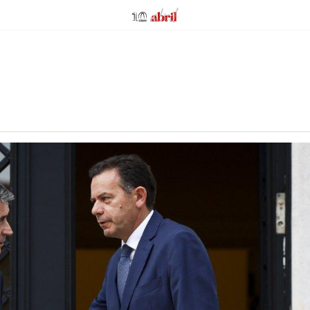
AbrilAbril