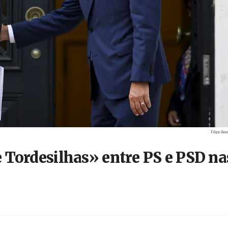
Créditos
Filipe Amo
 Tordesilhas» entre PS e PSD na