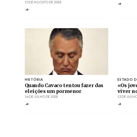
15 DE AGOSTO DE 2018
HISTÓRIA
ESTADO D
Quando Cavaco tentou fazer das
«Os jov
eleições um pormenor
viver n
16 DE JULHO DE 2018
13 DE JULHO