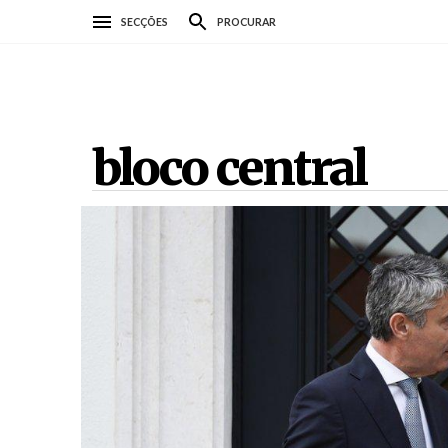
Passar
SECÇÕES
PROCURAR
para
o
conteúdo
principal
bloco central