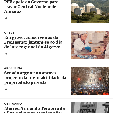
PEV apela ao Governo para
travar Central Nuclear de
Almaraz
Crédito
GREVE
Em greve, conserveiras da
Freitasmar juntam-se ao dia
de luta regional do Algarve
Crédito
ARGENTINA
Senado argentino aprova
projecto da inviolabilidade da
propriedade privada
Créditos
Leandro Teysseire / Página 12
OBITUÁRIO
Morreu Armando Teixeira da