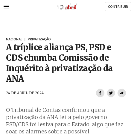
AbrilAbril
Passar
CONTRIBUIR
para
o
conteúdo
principal
NACIONAL
|
PRIVATIZAÇÃO
A tríplice aliança PS, PSD e
CDS chumba Comissão de
Inquérito à privatização da
ANA
AbrilAbril
24 DE ABRIL DE 2024
O Tribunal de Contas confirmou que a
privatização da ANA feita pelo governo
PSD/CDS foi lesiva para o Estado, algo que faz
soar os alarmes sobre a possível