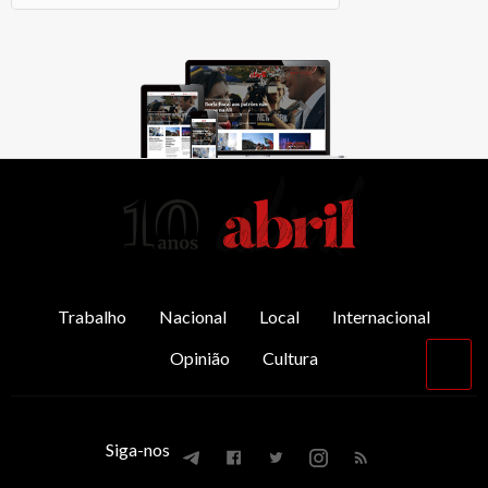
AbrilAbril
Trabalho
Nacional
Local
Internacional
Opinião
Cultura
Vol
par
o
top
Siga-nos