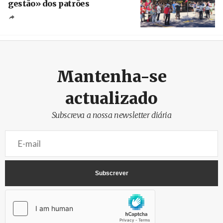
gestão» dos patrões
Créditos
/ SHS
Mantenha-se
actualizado
Subscreva a nossa newsletter diária