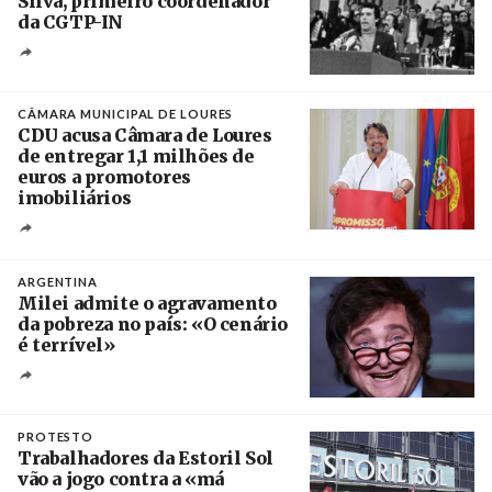
Silva, primeiro coordenador
da CGTP-IN
Créditos
/ CGTP-IN
CÂMARA MUNICIPAL DE LOURES
CDU acusa Câmara de Loures
de entregar 1,1 milhões de
euros a promotores
imobiliários
Créditos
Ricardo Leão
ARGENTINA
Milei admite o agravamento
da pobreza no país: «O cenário
é terrível»
Crédito
PROTESTO
Trabalhadores da Estoril Sol
vão a jogo contra a «má