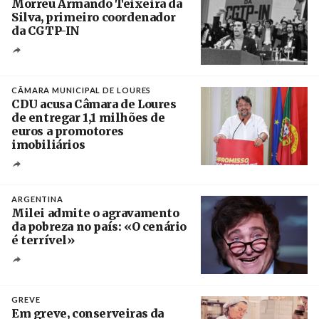
Morreu Armando Teixeira da
Silva, primeiro coordenador
da CGTP-IN
Créditos
/ CGTP-IN
CÂMARA MUNICIPAL DE LOURES
CDU acusa Câmara de Loures
de entregar 1,1 milhões de
euros a promotores
imobiliários
Créditos
Ricardo Leão
ARGENTINA
Milei admite o agravamento
da pobreza no país: «O cenário
é terrível»
Crédito
GREVE
Em greve, conserveiras da