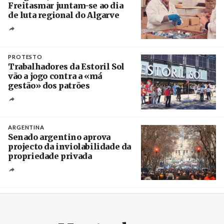
Freitasmar juntam-se ao dia
de luta regional do Algarve
Crédito
PROTESTO
Trabalhadores da Estoril Sol
vão a jogo contra a «má
gestão» dos patrões
Créditos
/ SHS
ARGENTINA
Senado argentino aprova
projecto da inviolabilidade da
propriedade privada
Créditos
Leandro Teysseire / Página 12