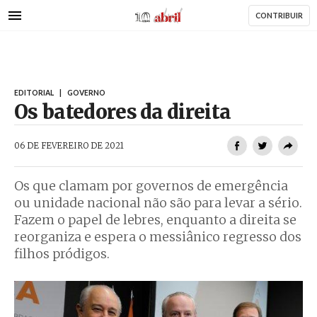
AbrilAbril
Passar
CONTRIBUIR
para
o
conteúdo
principal
EDITORIAL
|
GOVERNO
Os batedores da direita
AbrilAbril
06 DE FEVEREIRO DE 2021
Os que clamam por governos de emergência
ou unidade nacional não são para levar a sério.
Fazem o papel de lebres, enquanto a direita se
reorganiza e espera o messiânico regresso dos
filhos pródigos.