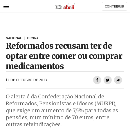
AbrilAbril
Passar
CONTRIBUIR
para
o
conteúdo
principal
NACIONAL
|
OE2024
Reformados recusam ter de
optar entre comer ou comprar
medicamentos
AbrilAbril
12 DE OUTUBRO DE 2023
O alerta é da Confederação Nacional de
Reformados, Pensionistas e Idosos (MURPI),
que exige um aumento de 7,5% para todas as
pensões, num mínimo de 70 euros, entre
outras reivindicações.