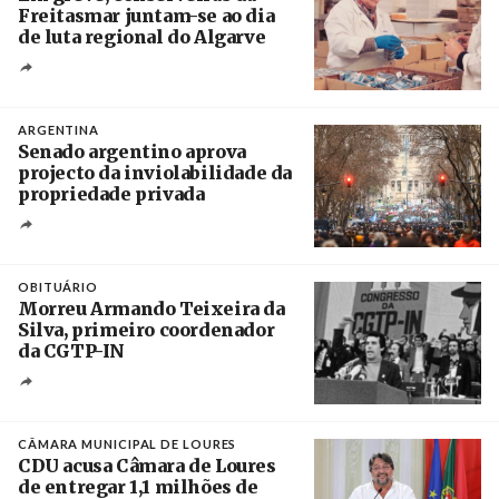
Freitasmar juntam-se ao dia
de luta regional do Algarve
Crédito
ARGENTINA
Senado argentino aprova
projecto da inviolabilidade da
propriedade privada
Créditos
Leandro Teysseire / Página 12
OBITUÁRIO
Morreu Armando Teixeira da
Silva, primeiro coordenador
da CGTP-IN
Créditos
/ CGTP-IN
CÂMARA MUNICIPAL DE LOURES
CDU acusa Câmara de Loures
de entregar 1,1 milhões de