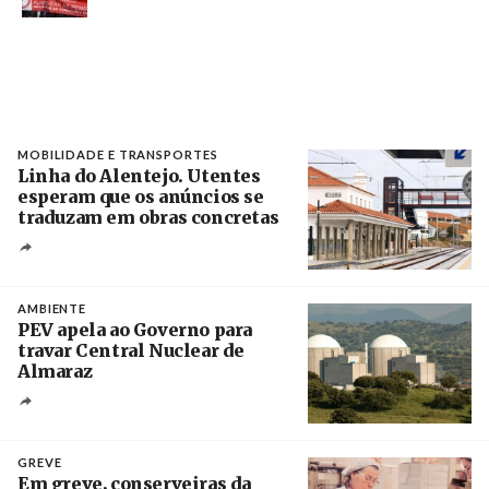
MOBILIDADE E TRANSPORTES
Linha do Alentejo. Utentes
esperam que os anúncios se
traduzam em obras concretas
Créditos
/ IP
AMBIENTE
PEV apela ao Governo para
travar Central Nuclear de
Almaraz
Crédito
GREVE
Em greve, conserveiras da