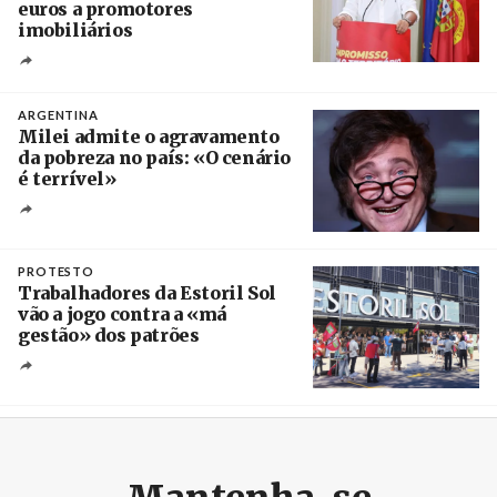
euros a promotores
imobiliários
Créditos
Ricardo Leão
ARGENTINA
Milei admite o agravamento
da pobreza no país: «O cenário
é terrível»
Crédito
PROTESTO
Trabalhadores da Estoril Sol
vão a jogo contra a «má
gestão» dos patrões
Créditos
/ SHS