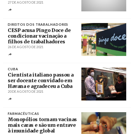
27 DE AGOSTO DE 2021
Créditos
Mário Cruz / Agência LUSA
DIREITOS DOS TRABALHADORES
CESP acusa Pingo Doce de
condicionar vacinação a
filhos de trabalhadores
26 DE AGOSTO DE 2021
Créditos
/ Barlavento
CUBA
Cientista italiano passou a
ser docente convidado em
Havana e agradeceu a Cuba
20 DE AGOSTO DE 2021
Créditos
Emilio Herrera / Prensa Latina
FARMACÊUTICAS
Monopólios tornam vacinas
mais caras e são um entrave
à imunidade global