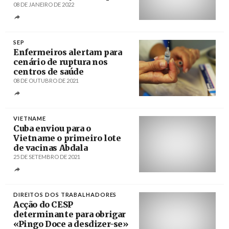
08 DE JANEIRO DE 2022
Créditos
Fernando Veludo / Agência Lusa
SEP
Enfermeiros alertam para
cenário de ruptura nos
centros de saúde
08 DE OUTUBRO DE 2021
Créditos
Tiago Petinga / Agência Lusa
VIETNAME
Cuba enviou para o
Vietname o primeiro lote
de vacinas Abdala
25 DE SETEMBRO DE 2021
Créditos
/ @CIGBCuba
DIREITOS DOS TRABALHADORES
Acção do CESP
determinante para obrigar
«Pingo Doce a desdizer-se»