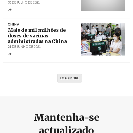
06 DE JULHO DE 2021
Créditos
/ PressTV
CHINA
Mais de mil milhões de
doses de vacinas
administradas na China
21 DE JUNHO DE 2021
Créditos
Wang Ruiping / Xinhua
LOAD MORE
Mantenha-se
actualizado