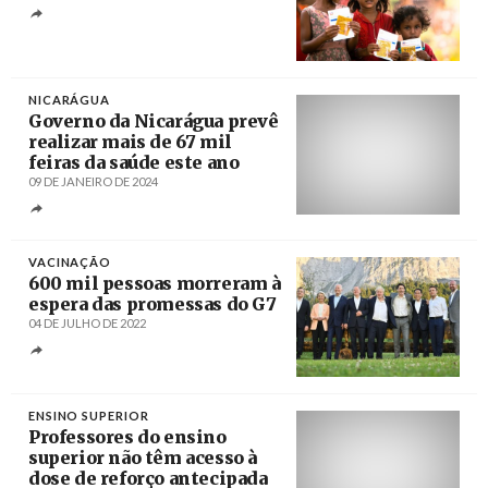
Créditos
NICARÁGUA
Governo da Nicarágua prevê
realizar mais de 67 mil
feiras da saúde este ano
09 DE JANEIRO DE 2024
Créditos
Orlando Miranda / el19digital.com
VACINAÇÃO
600 mil pessoas morreram à
espera das promessas do G7
04 DE JULHO DE 2022
Créditos
Thomas Lohnes / Getty Images Europe
POOL
ENSINO SUPERIOR
Professores do ensino
superior não têm acesso à
dose de reforço antecipada