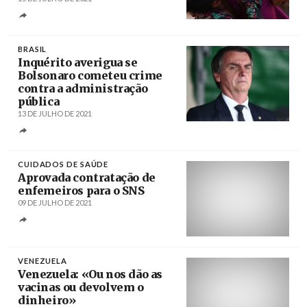
Créditos
Shahzaib Akber / Epa/Lusa
BRASIL
Inquérito averigua se
Bolsonaro cometeu crime
contra a administração
pública
13 DE JULHO DE 2021
Créditos
/ Estadão
CUIDADOS DE SAÚDE
Aprovada contratação de
enfemeiros para o SNS
09 DE JULHO DE 2021
Créditos
Inácio Rosa / Agência LUSA
VENEZUELA
Venezuela: «Ou nos dão as
vacinas ou devolvem o
dinheiro»