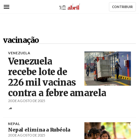
AbrilAbril
Passar
CONTRIBUIR
para
o
conteúdo
principal
vacinação
VENEZUELA
Venezuela
recebe lote de
226 mil vacinas
Créditos
/ mpps.gob.ve
contra a febre amarela
20 DE AGOSTO DE 2025
NEPAL
Nepal elimina a Rubéola
20 DE AGOSTO DE 2025