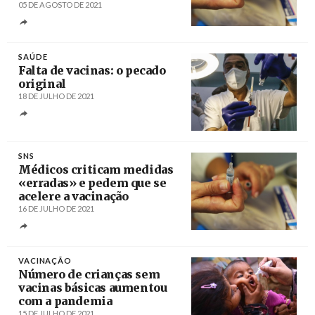
05 DE AGOSTO DE 2021
Créditos
Tiago Petinga / Agência Lusa
SAÚDE
Falta de vacinas: o pecado
original
18 DE JULHO DE 2021
Créditos
Fabio Frustaci / EPA
SNS
Médicos criticam medidas
«erradas» e pedem que se
acelere a vacinação
16 DE JULHO DE 2021
Créditos
Tiago Petinga / Agência Lusa
VACINAÇÃO
Número de crianças sem
vacinas básicas aumentou
com a pandemia
15 DE JULHO DE 2021