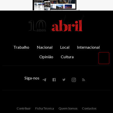
AbrilAbril
Trabalho
Nacional
Local
Internacional
Opinião
Cultura
Vol
par
o
top
Siga-nos
Contribuir
Ficha Técnica
Quem Somos
Contactos