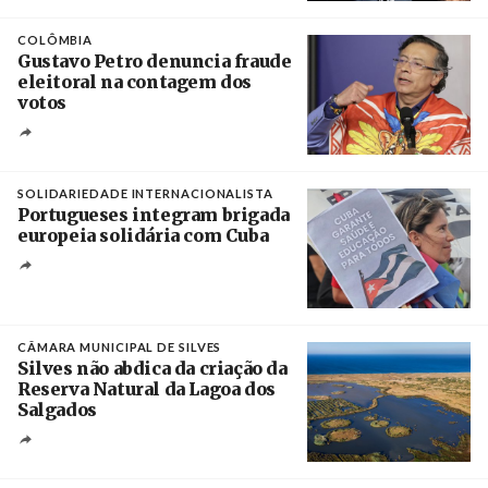
Créditos
Rob Browne / The Cradle
COLÔMBIA
Gustavo Petro denuncia fraude
eleitoral na contagem dos
votos
Crédito
SOLIDARIEDADE INTERNACIONALISTA
Portugueses integram brigada
europeia solidária com Cuba
Créditos
Manuel de Almeida / Agência Lusa
CÂMARA MUNICIPAL DE SILVES
Silves não abdica da criação da
Reserva Natural da Lagoa dos
Salgados
Créditos
/ Câmara Municipal de Silves