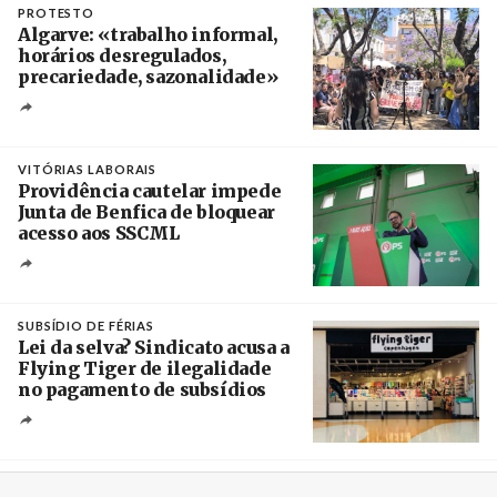
PROTESTO
Algarve: «trabalho informal,
horários desregulados,
precariedade, sazonalidade»
Créditos
/ União dos Sindicatos do Algarve
VITÓRIAS LABORAIS
Providência cautelar impede
Junta de Benfica de bloquear
acesso aos SSCML
Créditos
/ PS Benfica, Carnide e São Domingos de
Benfica
SUBSÍDIO DE FÉRIAS
Lei da selva? Sindicato acusa a
Flying Tiger de ilegalidade
no pagamento de subsídios
Créditos
/ UBBO