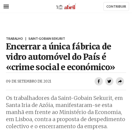
AbrilAbril
Passar
CONTRIBUIR
para
o
conteúdo
principal
TRABALHO
|
SAINT-GOBAIN SEKURIT
Encerrar a única fábrica de
vidro automóvel do País é
«crime social e económico»
AbrilAbril
09 DE SETEMBRO DE 2021
Os trabalhadores da Saint-Gobain Sekurit, em
Santa Iria de Azóia, manifestaram-se esta
manhã em frente ao Ministério da Economia,
em Lisboa, contra a proposta de despedimento
colectivo e o encerramento da empresa.