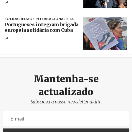
Créditos
Rob Browne / The Cradle
SOLIDARIEDADE INTERNACIONALISTA
Portugueses integram brigada
europeia solidária com Cuba
Créditos
Manuel de Almeida / Agência Lusa
Mantenha-se
actualizado
Subscreva a nossa newsletter diária