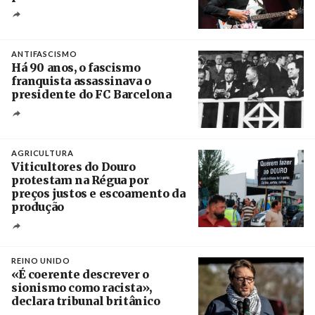
Crédito
ANTIFASCISMO
Há 90 anos, o fascismo
franquista assassinava o
presidente do FC Barcelona
Crédito
AGRICULTURA
Viticultores do Douro
protestam na Régua por
preços justos e escoamento da
produção
Créditos
Pedro Sarmento Costa / Agência Lusa
REINO UNIDO
«É coerente descrever o
sionismo como racista»,
declara tribunal britânico