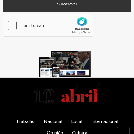
AbrilAbril
Trabalho
Nacional
Local
Internacional
Opinião
Cultura
Vol