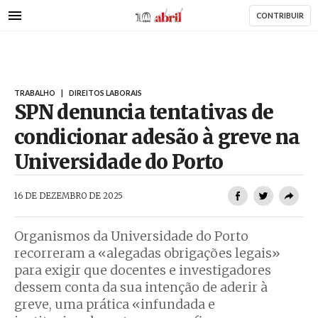
AbrilAbril
Passar
CONTRIBUIR
para
o
conteúdo
principal
TRABALHO
|
DIREITOS LABORAIS
SPN denuncia tentativas de
condicionar adesão à greve na
Universidade do Porto
AbrilAbril
16 DE DEZEMBRO DE 2025
Organismos da Universidade do Porto
recorreram a «alegadas obrigações legais»
para exigir que docentes e investigadores
dessem conta da sua intenção de aderir à
greve, uma prática «infundada e