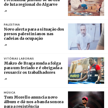
de luta regional do Algarve
Crédito
PALESTINA
Novo alerta para a situação dos
presos palestinianos nas
cadeias da ocupação
Créditos
/ European Public Health Association
VITÓRIAS LABORAIS
Makro de Braga muda a folga
para um feriado e é obrigada a
ressarcir os trabalhadores
Crédito
MÚSICA
Tom Morello anuncia novo
álbum e dá-nos a banda sonora
para a resistência