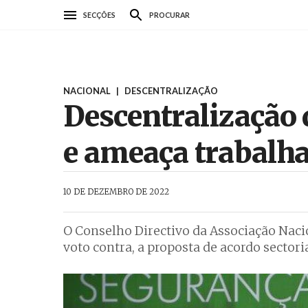
Passar
SECÇÕES
PROCURAR
para
o
conteúdo
principal
NACIONAL
|
DESCENTRALIZAÇÃO
Descentralização 
e ameaça trabalh
AbrilAbril
10 DE DEZEMBRO DE 2022
O Conselho Directivo da Associação Nac
voto contra, a proposta de acordo sector