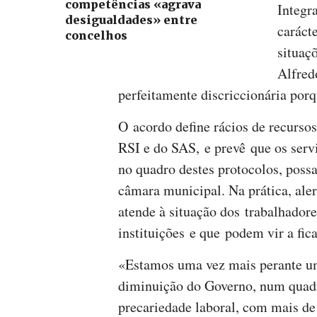
competências «agrava
Integr
desigualdades» entre
caráct
concelhos
situaç
Alfred
perfeitamente discriccionária porq
O acordo define rácios de recurso
RSI e do SAS, e prevê que os serv
no quadro destes protocolos, possa
câmara municipal. Na prática, al
atende à situação dos trabalhadore
instituições e que podem vir a fi
«Estamos uma vez mais perante um
diminuição do Governo, num quadro
precariedade laboral, com mais d