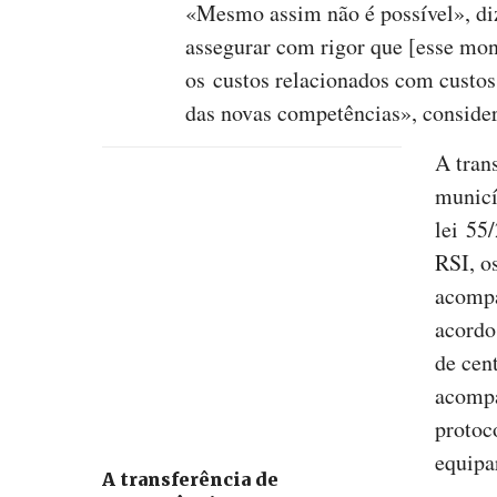
«Mesmo assim não é possível», diz
assegurar com rigor que [esse mont
os custos relacionados com custo
das novas competências», consid
A tran
municí
lei 55
RSI, o
acompa
acordo
de cen
acompa
protoc
equipa
A transferência de