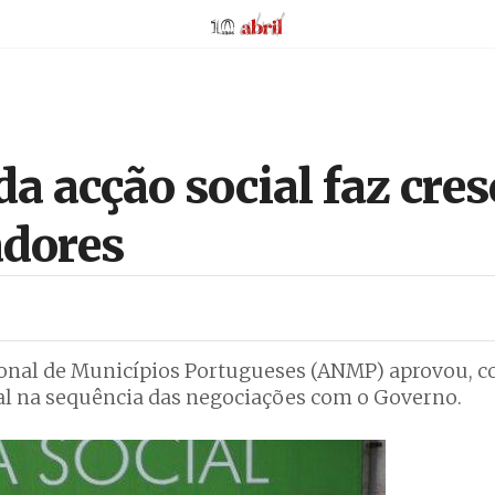
AbrilAbril
da acção social faz cre
adores
ional de Municípios Portugueses (ANMP) aprovou, 
ial na sequência das negociações com o Governo.