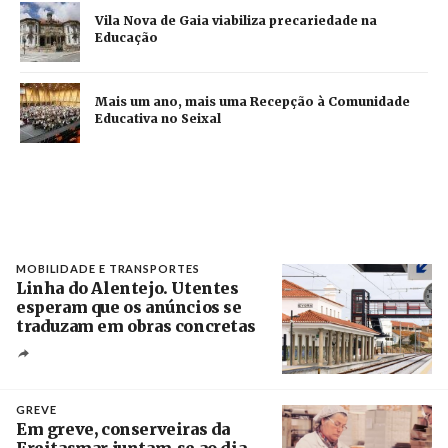
Vila Nova de Gaia viabiliza precariedade na
Educação
Mais um ano, mais uma Recepção à Comunidade
Educativa no Seixal
MOBILIDADE E TRANSPORTES
Linha do Alentejo. Utentes
esperam que os anúncios se
traduzam em obras concretas
Créditos
/ IP
GREVE
Em greve, conserveiras da
Freitasmar juntam-se ao dia