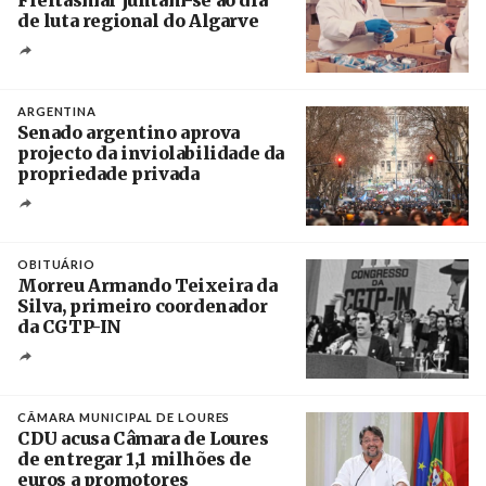
de luta regional do Algarve
Crédito
ARGENTINA
Senado argentino aprova
projecto da inviolabilidade da
propriedade privada
Créditos
Leandro Teysseire / Página 12
OBITUÁRIO
Morreu Armando Teixeira da
Silva, primeiro coordenador
da CGTP-IN
Créditos
/ CGTP-IN
CÂMARA MUNICIPAL DE LOURES
CDU acusa Câmara de Loures
de entregar 1,1 milhões de
euros a promotores