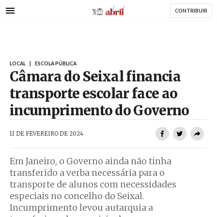
AbrilAbril
Passar
CONTRIBUIR
para
o
conteúdo
principal
LOCAL
|
ESCOLA PÚBLICA
Câmara do Seixal financia
transporte escolar face ao
incumprimento do Governo
AbrilAbril
11 DE FEVEREIRO DE 2024
Em Janeiro, o Governo ainda não tinha
transferido a verba necessária para o
transporte de alunos com necessidades
especiais no concelho do Seixal.
Incumprimento levou autarquia a