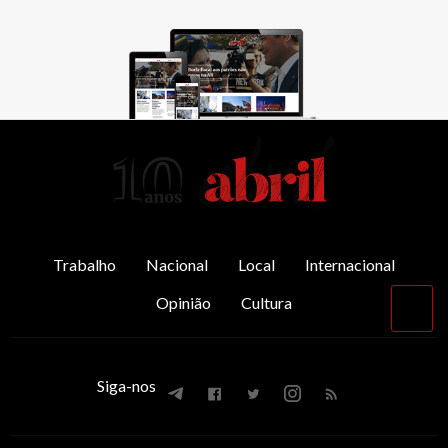
AbrilAbril
Trabalho
Nacional
Local
Internacional
Opinião
Cultura
Vol
par
o
top
Siga-nos