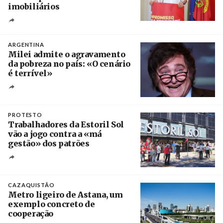
imobiliários
Créditos
Ricardo Leão
ARGENTINA
Milei admite o agravamento
da pobreza no país: «O cenário
é terrível»
Crédito
PROTESTO
Trabalhadores da Estoril Sol
vão a jogo contra a «má
gestão» dos patrões
Créditos
/ SHS
CAZAQUISTÃO
Metro ligeiro de Astana, um
exemplo concreto de
cooperação