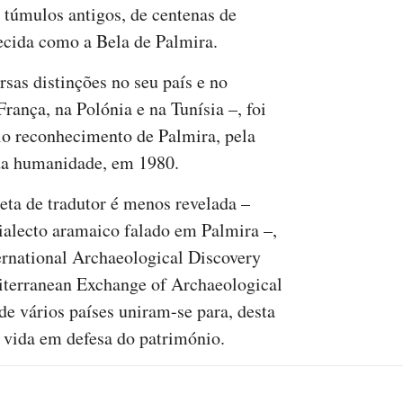
 túmulos antigos, de centenas de
ecida como a Bela de Palmira.
sas distinções no seu país e no
ança, na Polónia e na Tunísia –, foi
lo reconhecimento de Palmira, pela
da humanidade, em 1980.
eta de tradutor é menos revelada –
dialecto aramaico falado em Palmira –,
ernational Archaeological Discovery
terranean Exchange of Archaeological
de vários países uniram-se para, desta
vida em defesa do património.