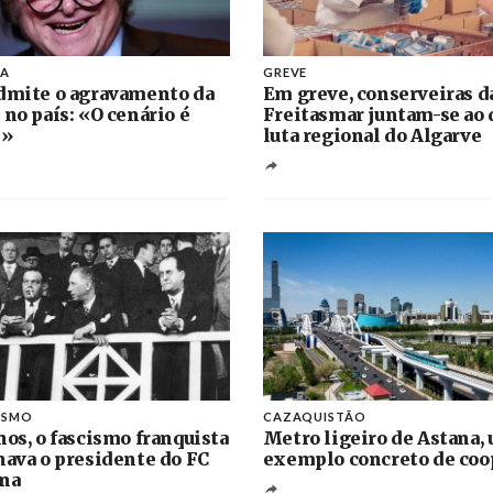
NA
GREVE
dmite o agravamento da
Em greve, conserveiras d
 no país: «O cenário é
Freitasmar juntam-se ao 
l»
luta regional do Algarve
ISMO
CAZAQUISTÃO
nos, o fascismo franquista
Metro ligeiro de Astana,
nava o presidente do FC
exemplo concreto de coo
na