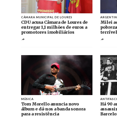
CÂMARA MUNICIPAL DE LOURES
ARGENTI
CDU acusa Câmara de Loures de
Milei a
entregar 1,1 milhões de euros a
pobreza
promotores imobiliários
terríve
MÚSICA
ANTIFASC
Tom Morello anuncia novo
Há 90 a
álbum e dá-nos a banda sonora
assassi
para a resistência
Barcelo