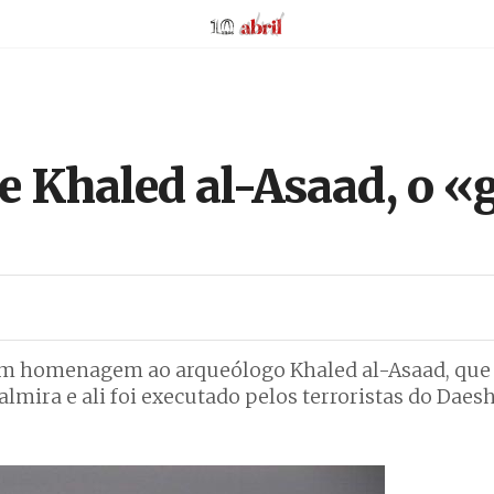
AbrilAbril
ce Khaled al-Asaad, o «
aram homenagem ao arqueólogo Khaled al-Asaad, que
lmira e ali foi executado pelos terroristas do Daes