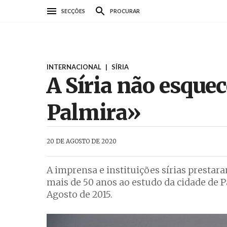
Passar
SECÇÕES
PROCURAR
para
o
conteúdo
principal
INTERNACIONAL
|
SÍRIA
A Síria não esque
Palmira»
AbrilAbril
20 DE AGOSTO DE 2020
A imprensa e instituições sírias prest
mais de 50 anos ao estudo da cidade de Pa
Agosto de 2015.