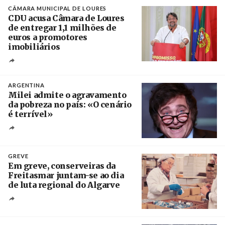
CÂMARA MUNICIPAL DE LOURES
CDU acusa Câmara de Loures
de entregar 1,1 milhões de
euros a promotores
imobiliários
Créditos
Ricardo Leão
ARGENTINA
Milei admite o agravamento
da pobreza no país: «O cenário
é terrível»
Crédito
GREVE
Em greve, conserveiras da
Freitasmar juntam-se ao dia
de luta regional do Algarve
Crédito