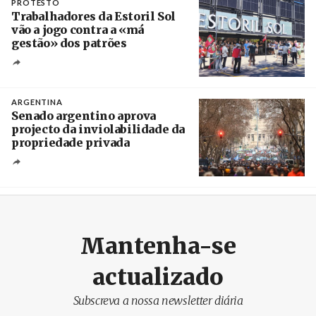
PROTESTO
Trabalhadores da Estoril Sol
vão a jogo contra a «má
gestão» dos patrões
Créditos
/ SHS
ARGENTINA
Senado argentino aprova
projecto da inviolabilidade da
propriedade privada
Créditos
Leandro Teysseire / Página 12
Mantenha-se
actualizado
Subscreva a nossa newsletter diária