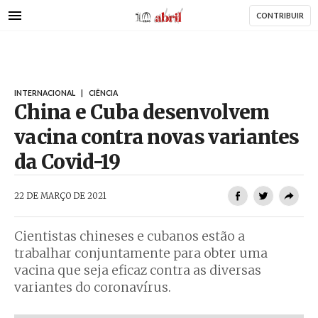
AbrilAbril
Passar
CONTRIBUIR
para
o
conteúdo
principal
INTERNACIONAL
|
CIÊNCIA
China e Cuba desenvolvem
vacina contra novas variantes
da Covid-19
AbrilAbril
22 DE MARÇO DE 2021
Cientistas chineses e cubanos estão a
trabalhar conjuntamente para obter uma
vacina que seja eficaz contra as diversas
variantes do coronavírus.