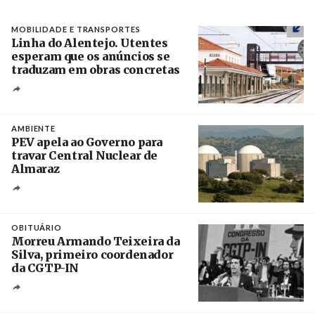
MOBILIDADE E TRANSPORTES
Linha do Alentejo. Utentes
esperam que os anúncios se
traduzam em obras concretas
Créditos
/ IP
AMBIENTE
PEV apela ao Governo para
travar Central Nuclear de
Almaraz
Crédito
OBITUÁRIO
Morreu Armando Teixeira da
Silva, primeiro coordenador
da CGTP-IN
Créditos
/ CGTP-IN