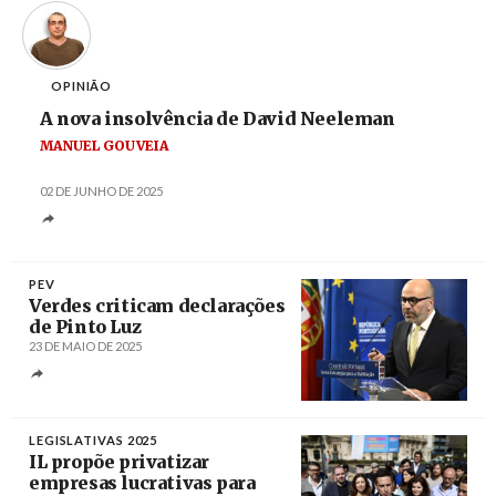
OPINIÃO
A nova insolvência de David Neeleman
MANUEL GOUVEIA
02 DE JUNHO DE 2025
PEV
Verdes criticam declarações
de Pinto Luz
23 DE MAIO DE 2025
Créditos
Fernando Veludo / Agência Lusa
LEGISLATIVAS 2025
IL propõe privatizar
empresas lucrativas para