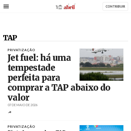
AbrilAbril
Passar
CONTRIBUIR
para
o
conteúdo
principal
TAP
PRIVATIZAÇÃO
Jet fuel: há uma
tempestade
perfeita para
Créditos
Tiago Petinga / Agência Lusa
comprar a TAP abaixo do
valor
07 DE MAIO DE 2026
PRIVATIZAÇÃO