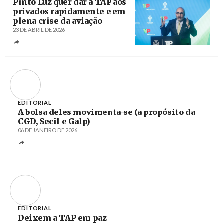
Pinto Luz quer dar a TAP aos
privados rapidamente e em
plena crise da aviação
23 DE ABRIL DE 2026
Créditos
Pedro Santos / Agência Lusa
EDITORIAL
A bolsa deles movimenta-se (a propósito da
CGD, Secil e Galp)
06 DE JANEIRO DE 2026
EDITORIAL
Deixem a TAP em paz