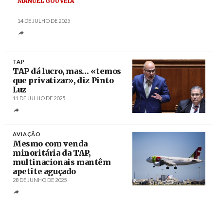
MANUEL GOUVEIA
14 DE JULHO DE 2025
TAP
TAP dá lucro, mas… «temos
que privatizar», diz Pinto
Luz
11 DE JULHO DE 2025
Créditos
António Cotrim / Agência Lusa
AVIAÇÃO
Mesmo com venda
minoritária da TAP,
multinacionais mantêm
apetite aguçado
28 DE JUNHO DE 2025
Créditos
/ Bomdia.eu