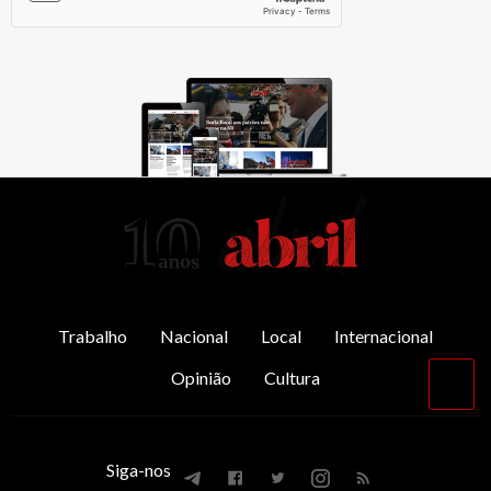
AbrilAbril
Trabalho
Nacional
Local
Internacional
Opinião
Cultura
Vol
par
o
top
Siga-nos