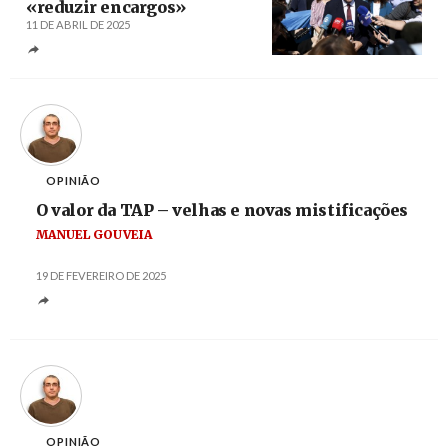
«reduzir encargos»
11 DE ABRIL DE 2025
Créditos
Filipe Amorim / Agência Lusa
OPINIÃO
O valor da TAP – velhas e novas mistificações
MANUEL GOUVEIA
19 DE FEVEREIRO DE 2025
OPINIÃO