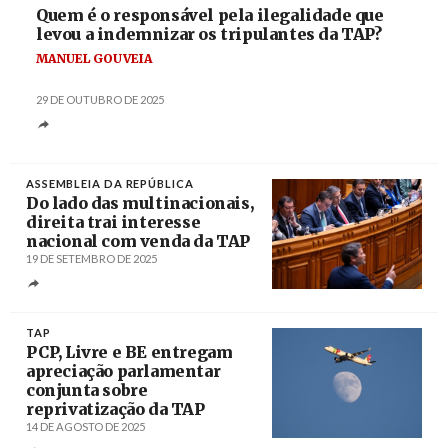
Quem é o responsável pela ilegalidade que
levou a indemnizar os tripulantes da TAP?
MANUEL GOUVEIA
29 DE OUTUBRO DE 2025
ASSEMBLEIA DA REPÚBLICA
Do lado das multinacionais,
direita trai interesse
nacional com venda da TAP
19 DE SETEMBRO DE 2025
Créditos
José Sena Goulão / Agência Lusa
TAP
PCP, Livre e BE entregam
apreciação parlamentar
conjunta sobre
reprivatização da TAP
14 DE AGOSTO DE 2025
Créditos
Carlos M. Almeida / Agência Lusa