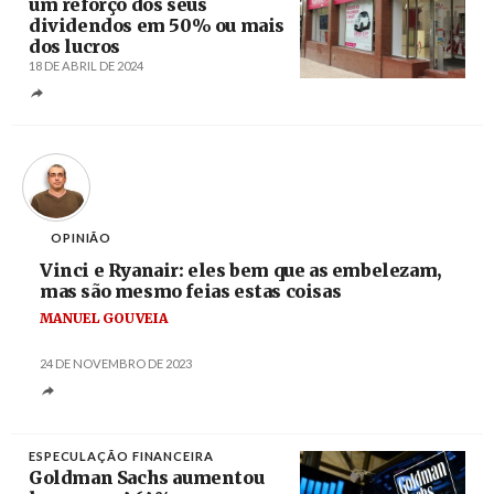
um reforço dos seus
dividendos em 50% ou mais
dos lucros
18 DE ABRIL DE 2024
Créditos
/ Idealista
OPINIÃO
Vinci e Ryanair: eles bem que as embelezam,
mas são mesmo feias estas coisas
MANUEL GOUVEIA
24 DE NOVEMBRO DE 2023
ESPECULAÇÃO FINANCEIRA
Goldman Sachs aumentou