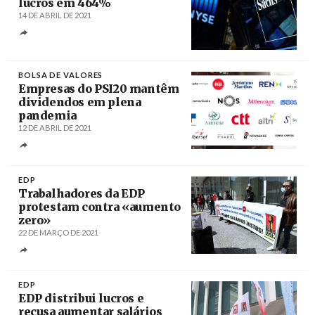
lucros em 464%
14 DE ABRIL DE 2021
Créditos
Justin Lane / EPA / Agência Lusa
BOLSA DE VALORES
Empresas do PSI20 mantêm
dividendos em plena
pandemia
12 DE ABRIL DE 2021
Créditos
/ jornaldamoeda.pt
EDP
Trabalhadores da EDP
protestam contra «aumento
zero»
22 DE MARÇO DE 2021
Créditos
Estela Silva / Lusa
EDP
EDP distribui lucros e
recusa aumentar salários