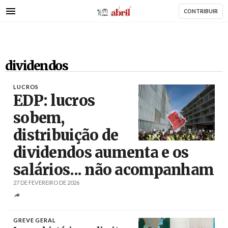
AbrilAbril
Passar
CONTRIBUIR
para
o
conteúdo
principal
dividendos
LUCROS
EDP: lucros
sobem,
distribuição de
Créditos
Tiago Petinga / Agência Lusa
dividendos aumenta e os
salários... não acompanham
27 DE FEVEREIRO DE 2026
GREVE GERAL