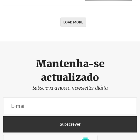
Créditos
Miguel A. Lopes / Agência LUSA
LOAD MORE
Mantenha-se
actualizado
Subscreva a nossa newsletter diária