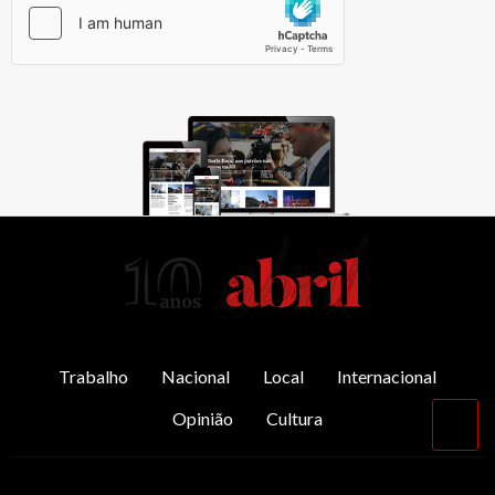
AbrilAbril
Trabalho
Nacional
Local
Internacional
Opinião
Cultura
Vol
par
o
top