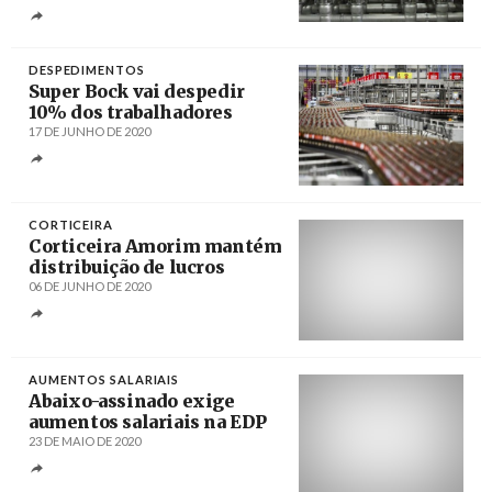
Créditos
ESTELA SILVA / LUSA
DESPEDIMENTOS
Super Bock vai despedir
10% dos trabalhadores
17 DE JUNHO DE 2020
Créditos
/ CGTP-IN
CORTICEIRA
Corticeira Amorim mantém
distribuição de lucros
06 DE JUNHO DE 2020
Créditos
Nuno Veiga / Agência Lusa
AUMENTOS SALARIAIS
Abaixo-assinado exige
aumentos salariais na EDP
23 DE MAIO DE 2020