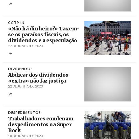
Créditos
Miguel A. Lopes / Agência Lusa
CGTP-IN
«Não há dinheiro?» Taxem-
se os paraísos fiscais, os
dividendos e a especulação
27 DE JUNHO DE 2020
Créditos
Paulo António / AbrilAbril
DIVIDENDOS
Abdicar dos dividendos
«extra» não faz justiça
22 DE JUNHO DE 2020
Créditos
/ msn
DESPEDIMENTOS
Trabalhadores condenam
despedimentos na Super
Bock
18 DE JUNHO DE 2020