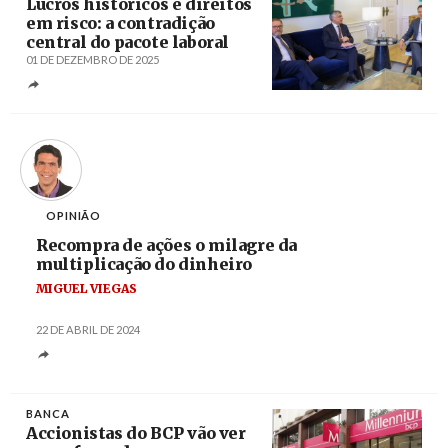
Lucros históricos e direitos
em risco: a contradição
central do pacote laboral
01 DE DEZEMBRO DE 2025
Créditos
António Cotrim / Agência Lusa
OPINIÃO
Recompra de ações o milagre da
multiplicação do dinheiro
MIGUEL VIEGAS
22 DE ABRIL DE 2024
BANCA
Accionistas do BCP vão ver