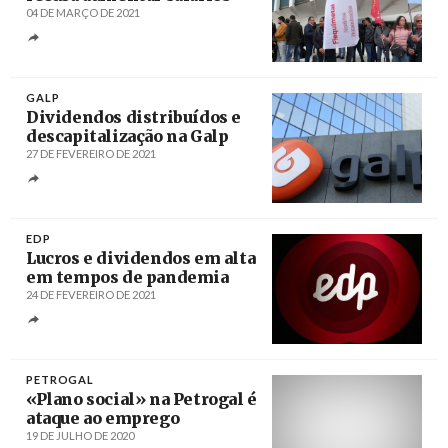
04 DE MARÇO DE 2021
Créditos
António Cotrim / Agência Lusa
GALP
Dividendos distribuídos e
descapitalização na Galp
27 DE FEVEREIRO DE 2021
Créditos
Manuel de Almeida / Agência Lusa
EDP
Lucros e dividendos em alta
em tempos de pandemia
24 DE FEVEREIRO DE 2021
Créditos
António Cotrim / LUSA
PETROGAL
«Plano social» na Petrogal é
ataque ao emprego
19 DE JULHO DE 2020