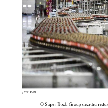
Créditos
/ CGTP-IN
O Super Bock Group decidiu reduzi