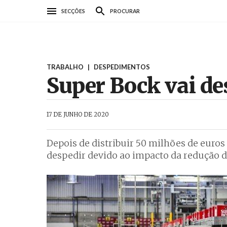
Passar
SECÇÕES
PROCURAR
para
o
conteúdo
principal
TRABALHO
|
DESPEDIMENTOS
Super Bock vai de
AbrilAbril
17 DE JUNHO DE 2020
Depois de distribuir 50 milhões de euros
despedir devido ao impacto da redução 