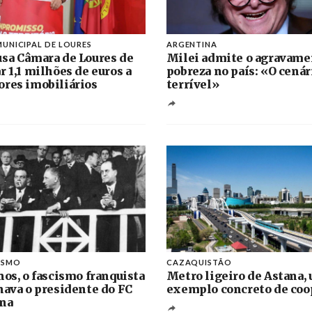
UNICIPAL DE LOURES
ARGENTINA
sa Câmara de Loures de
Milei admite o agravame
r 1,1 milhões de euros a
pobreza no país: «O cenár
res imobiliários
terrível»
ISMO
CAZAQUISTÃO
nos, o fascismo franquista
Metro ligeiro de Astana,
nava o presidente do FC
exemplo concreto de coo
na