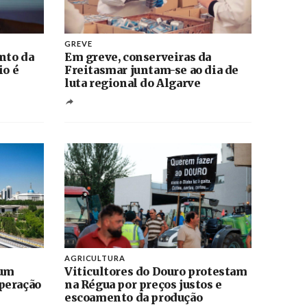
GREVE
nto da
Em greve, conserveiras da
io é
Freitasmar juntam-se ao dia de
luta regional do Algarve
AGRICULTURA
 um
Viticultores do Douro protestam
peração
na Régua por preços justos e
escoamento da produção