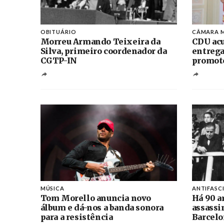
OBITUÁRIO
CÂMARA M
Morreu Armando Teixeira da
CDU acu
Silva, primeiro coordenador da
entrega
CGTP-IN
promoto
MÚSICA
ANTIFASC
Tom Morello anuncia novo
Há 90 a
álbum e dá-nos a banda sonora
assassi
para a resistência
Barcelo