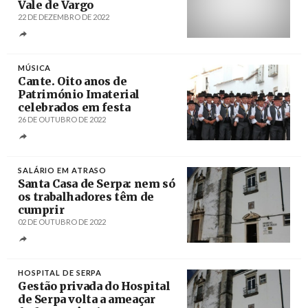
Vale de Vargo
22 DE DEZEMBRO DE 2022
Créditos
/ Rádio Pax
MÚSICA
Cante. Oito anos de
Património Imaterial
celebrados em festa
26 DE OUTUBRO DE 2022
Créditos
/ NiT
SALÁRIO EM ATRASO
Santa Casa de Serpa: nem só
os trabalhadores têm de
cumprir
02 DE OUTUBRO DE 2022
Créditos
/ Rádio Voz da Planície
HOSPITAL DE SERPA
Gestão privada do Hospital
de Serpa volta a ameaçar