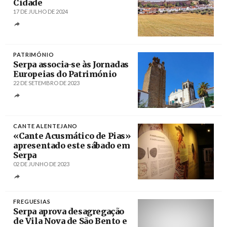
Cidade
17 DE JULHO DE 2024
Créditos
/ portugaltravelguide.com
PATRIMÓNIO
Serpa associa-se às Jornadas
Europeias do Património
22 DE SETEMBRO DE 2023
Créditos
/ Roteiro do Alqueva
CANTE ALENTEJANO
«Cante Acusmático de Pias»
apresentado este sábado em
Serpa
02 DE JUNHO DE 2023
Créditos
/ Câmara Municipal de Serpa
FREGUESIAS
Serpa aprova desagregação
de Vila Nova de São Bento e