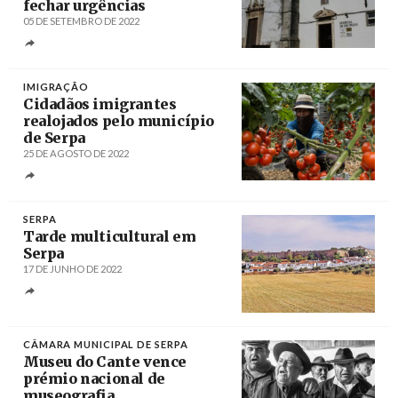
fechar urgências
05 DE SETEMBRO DE 2022
Créditos
/ Rádio Voz da Planície
IMIGRAÇÃO
Cidadãos imigrantes
realojados pelo município
de Serpa
25 DE AGOSTO DE 2022
Créditos
/ DiáriodoAlentejo
SERPA
Tarde multicultural em
Serpa
17 DE JUNHO DE 2022
Créditos
/ portugaltravelguide.com
CÂMARA MUNICIPAL DE SERPA
Museu do Cante vence
prémio nacional de
museografia