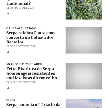
tradicional?
11 DE MARÇO DE 2025
Créditos
Karabo_Spain / Pixabay
CANTE ALENTEJANO
Serpa celebra Cante com
concerto no Coliseu dos
Recreios
29 DE AGOSTO DE 2024
Créditos
Miguel A. Lopes / Agência Lusa
50 ANOS DO 25 DE ABRIL
Feira Histórica de Serpa
homenageia resistentes
antifascistas do concelho
24 DE AGOSTO DE 2024
Créditos
SERPA
Serpa anuncia o I Triatlo da