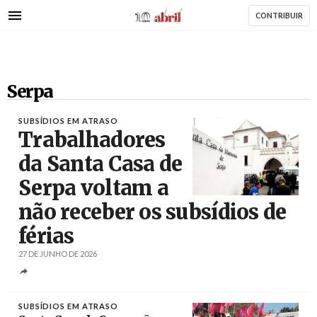
AbrilAbril
Passar
CONTRIBUIR
para
o
conteúdo
principal
Serpa
SUBSÍDIOS EM ATRASO
Trabalhadores
da Santa Casa de
Serpa voltam a
não receber os subsídios de
Créditos
férias
27 DE JUNHO DE 2026
SUBSÍDIOS EM ATRASO