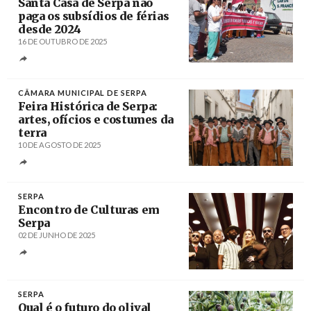
Santa Casa de Serpa não
paga os subsídios de férias
desde 2024
16 DE OUTUBRO DE 2025
Créditos
/ Diário do Alentejo
CÂMARA MUNICIPAL DE SERPA
Feira Histórica de Serpa:
artes, ofícios e costumes da
terra
10 DE AGOSTO DE 2025
Créditos
/ Câmara Municipal de Serpa
SERPA
Encontro de Culturas em
Serpa
02 DE JUNHO DE 2025
Créditos
SERPA
Qual é o futuro do olival