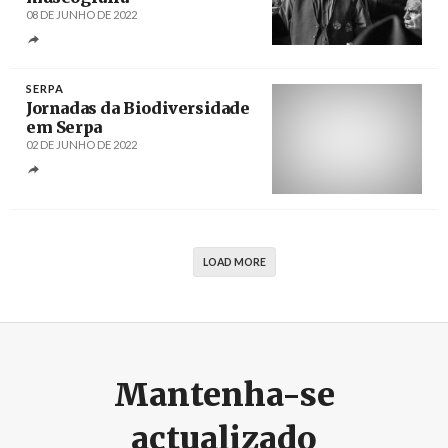
08 DE JUNHO DE 2022
Créditos
/ VozdaPlanície
SERPA
Jornadas da Biodiversidade
em Serpa
02 DE JUNHO DE 2022
Créditos
/ vozdaplanicie.pt
LOAD MORE
Mantenha-se
actualizado