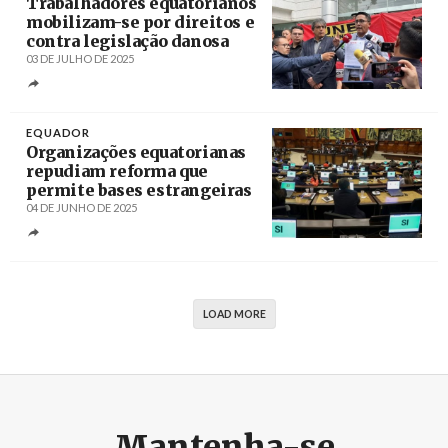
Trabalhadores equatorianos
mobilizam-se por direitos e
contra legislação danosa
03 DE JULHO DE 2025
Créditos
/ almaplus.tv
EQUADOR
Organizações equatorianas
repudiam reforma que
permite bases estrangeiras
04 DE JUNHO DE 2025
Créditos
/ elcomercio.com
LOAD MORE
Mantenha-se