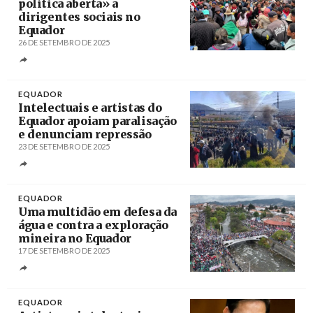
política aberta» a
dirigentes sociais no
Equador
26 DE SETEMBRO DE 2025
Créditos
/ TeleSur
EQUADOR
Intelectuais e artistas do
Equador apoiam paralisação
e denunciam repressão
23 DE SETEMBRO DE 2025
Créditos
/ PL
EQUADOR
Uma multidão em defesa da
água e contra a exploração
mineira no Equador
17 DE SETEMBRO DE 2025
Créditos
/ Primicias
EQUADOR