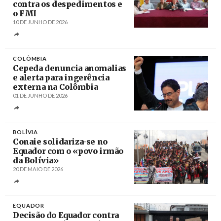
contra os despedimentos e
o FMI
10 DE JUNHO DE 2026
Créditos
/ PL
COLÔMBIA
Cepeda denuncia anomalias
e alerta para ingerência
externa na Colômbia
01 DE JUNHO DE 2026
Créditos
/ TeleSur
BOLÍVIA
Conaie solidariza-se no
Equador com o «povo irmão
da Bolívia»
20 DE MAIO DE 2026
Créditos
Luis Gandarillas / EPA
EQUADOR
Decisão do Equador contra