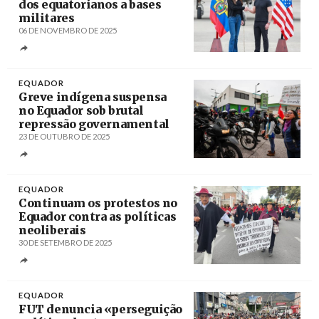
dos equatorianos a bases
militares
06 DE NOVEMBRO DE 2025
Créditos
/ TeleSur
EQUADOR
Greve indígena suspensa
no Equador sob brutal
repressão governamental
23 DE OUTUBRO DE 2025
Créditos
/ EFE
EQUADOR
Continuam os protestos no
Equador contra as políticas
neoliberais
30 DE SETEMBRO DE 2025
Créditos
/ Conaie
EQUADOR
FUT denuncia «perseguição