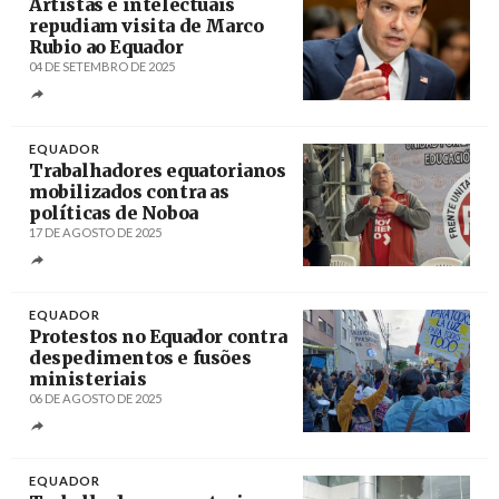
Artistas e intelectuais
repudiam visita de Marco
Rubio ao Equador
04 DE SETEMBRO DE 2025
Créditos
/ TeleSur
EQUADOR
Trabalhadores equatorianos
mobilizados contra as
políticas de Noboa
17 DE AGOSTO DE 2025
Créditos
/ PL
EQUADOR
Protestos no Equador contra
despedimentos e fusões
ministeriais
06 DE AGOSTO DE 2025
Créditos
/ PL
EQUADOR