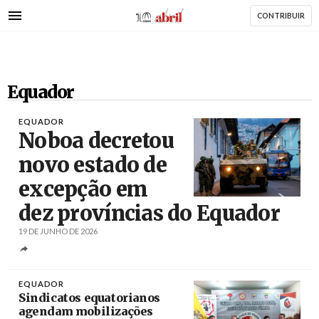
AbrilAbril
Passar
CONTRIBUIR
para
o
conteúdo
principal
Equador
EQUADOR
Noboa decretou
novo estado de
excepção em
Créditos
/ El Heraldo
dez províncias do Equador
19 DE JUNHO DE 2026
EQUADOR
Sindicatos equatorianos
agendam mobilizações