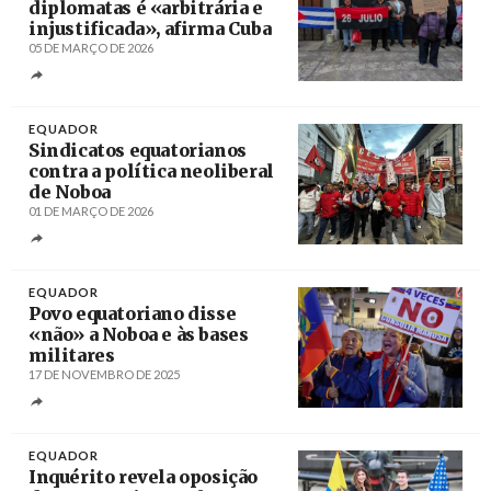
diplomatas é «arbitrária e
injustificada», afirma Cuba
05 DE MARÇO DE 2026
Créditos
/ TeleSur
EQUADOR
Sindicatos equatorianos
contra a política neoliberal
de Noboa
01 DE MARÇO DE 2026
Créditos
/ clate.net
EQUADOR
Povo equatoriano disse
«não» a Noboa e às bases
militares
17 DE NOVEMBRO DE 2025
Créditos
/ TeleSur
EQUADOR
Inquérito revela oposição