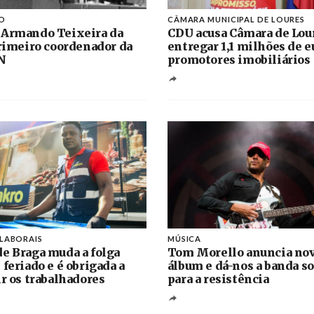
O
CÂMARA MUNICIPAL DE LOURES
 Armando Teixeira da
CDU acusa Câmara de Lou
primeiro coordenador da
entregar 1,1 milhões de e
N
promotores imobiliários
 LABORAIS
MÚSICA
e Braga muda a folga
Tom Morello anuncia no
 feriado e é obrigada a
álbum e dá-nos a banda s
ir os trabalhadores
para a resistência