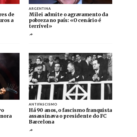
ARGENTINA
res de
Milei admite o agravamento da
uros a
pobreza no país: «O cenário é
terrível»
ANTIFASCISMO
vo
Há 90 anos, o fascismo franquista
onora
assassinava o presidente do FC
Barcelona