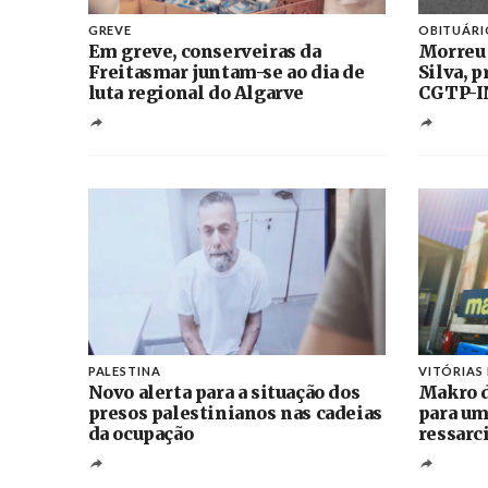
GREVE
OBITUÁRI
Em greve, conserveiras da
Morreu
Freitasmar juntam-se ao dia de
Silva, 
luta regional do Algarve
CGTP-I
PALESTINA
VITÓRIAS
Novo alerta para a situação dos
Makro d
presos palestinianos nas cadeias
para um
da ocupação
ressarc