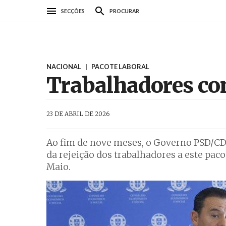
Passar
SECÇÕES
PROCURAR
para
o
conteúdo
principal
NACIONAL
|
PACOTE LABORAL
Trabalhadores con
AbrilAbril
23 DE ABRIL DE 2026
Ao fim de nove meses, o Governo PSD/CDS
da rejeição dos trabalhadores a este pac
Maio.