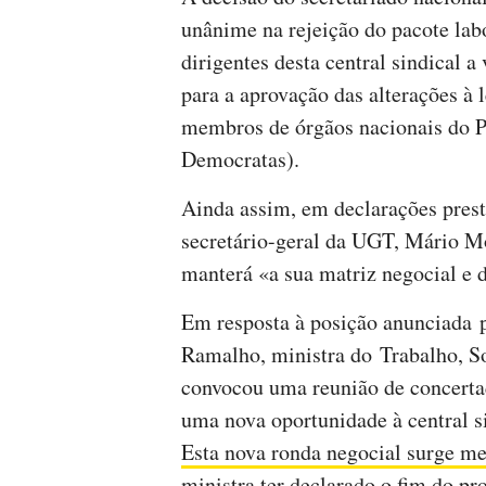
unânime na rejeição do pacote la
dirigentes desta central sindical a
para a aprovação das alterações à l
membros de órgãos nacionais do P
Democratas).
Ainda assim, em declarações prest
secretário-geral da UGT, Mário Mo
manterá «a sua matriz negocial e 
Em resposta à posição anunciada 
Ramalho, ministra do Trabalho, So
convocou uma reunião de concertaç
uma nova oportunidade à central si
Esta nova ronda negocial surge me
ministra ter declarado o fim do pr