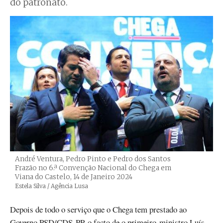
do patronato.
André Ventura, Pedro Pinto e Pedro dos Santos
Frazão no 6.ª Convenção Nacional do Chega em
Viana do Castelo, 14 de Janeiro 2024
Créditos
Estela Silva / Agência Lusa
Depois de todo o serviço que o Chega tem prestado ao
Governo PSD/CDS-PP, o facto de o primeiro-ministro Luís