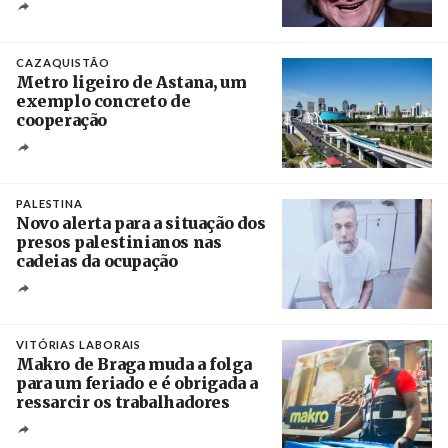
Crédito
CAZAQUISTÃO
Metro ligeiro de Astana, um
exemplo concreto de
cooperação
Créditos
/ Xinhua
PALESTINA
Novo alerta para a situação dos
presos palestinianos nas
cadeias da ocupação
Créditos
/ European Public Health Association
VITÓRIAS LABORAIS
Makro de Braga muda a folga
para um feriado e é obrigada a
ressarcir os trabalhadores