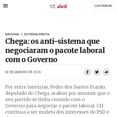
AbrilAbril
Passar
CONTRIBUIR
para
o
conteúdo
principal
NACIONAL
|
EXTREMA-DIREITA
Chega: os anti-sistema que
negociaram o pacote laboral
com o Governo
AbrilAbril
19 DE JANEIRO DE 2026
Por entre lamúrias, Pedro dos Santos Frazão,
deputado do Chega, acabou por assumir que o
seu partido se tinha reunido com o
Governo para negociar o pacote laboral. CH
continua a ser muleta dos interesses do PSD e