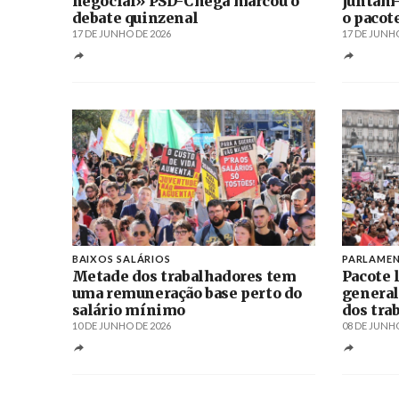
negocial» PSD-Chega marcou o
juntam-
debate quinzenal
o pacot
17 DE JUNHO DE 2026
17 DE JUNHO
BAIXOS SALÁRIOS
PARLAME
Metade dos trabalhadores tem
Pacote 
uma remuneração base perto do
general
salário mínimo
dos tra
10 DE JUNHO DE 2026
08 DE JUNHO