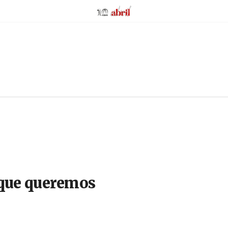
AbrilAbril
s que queremos