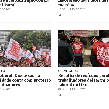
se à concentração contra
laboral são duas faces d
e laboral
moeda»
 DE 2026
13 DE JUNHO DE 2026
NTO
GREVE GERAL
laboral. Discussão na
Recolha de resíduos paral
idade conta com protesto
trabalhadores deitaram o
balhadores
laboral no lixo
 DE 2026
04 DE JUNHO DE 2026