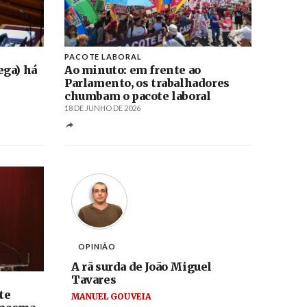
PACOTE LABORAL
ega) há
Ao minuto: em frente ao
Parlamento, os trabalhadores
chumbam o pacote laboral
18 DE JUNHO DE 2026
OPINIÃO
A rã surda de João Miguel
Tavares
te
MANUEL GOUVEIA