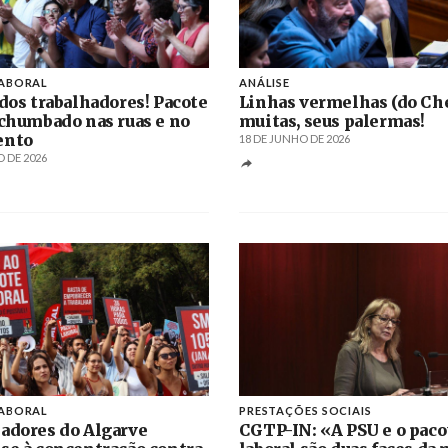
LABORAL
ANÁLISE
 dos trabalhadores! Pacote
Linhas vermelhas (do Ch
 chumbado nas ruas e no
muitas, seus palermas!
ento
18 DE JUNHO DE 2026
 DE 2026
LABORAL
PRESTAÇÕES SOCIAIS
adores do Algarve
CGTP-IN: «A PSU e o paco