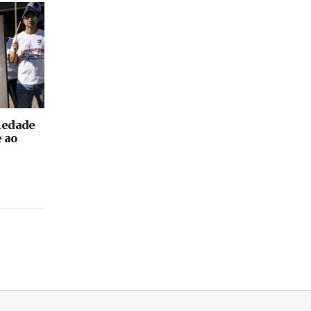
iedade
 ao