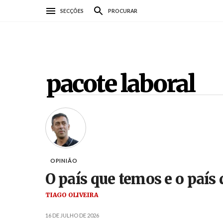
Passar
SECÇÕES
PROCURAR
para
o
conteúdo
principal
pacote laboral
OPINIÃO
O país que temos e o paí
TIAGO OLIVEIRA
16 DE JULHO DE 2026