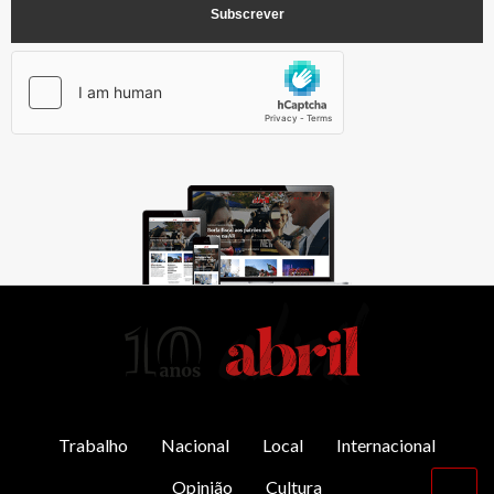
AbrilAbril
Trabalho
Nacional
Local
Internacional
Opinião
Cultura
Vol