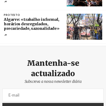
Créditos
/ TeleSur
PROTESTO
Algarve: «trabalho informal,
horários desregulados,
precariedade, sazonalidade»
Créditos
/ União dos Sindicatos do Algarve
Mantenha-se
actualizado
Subscreva a nossa newsletter diária