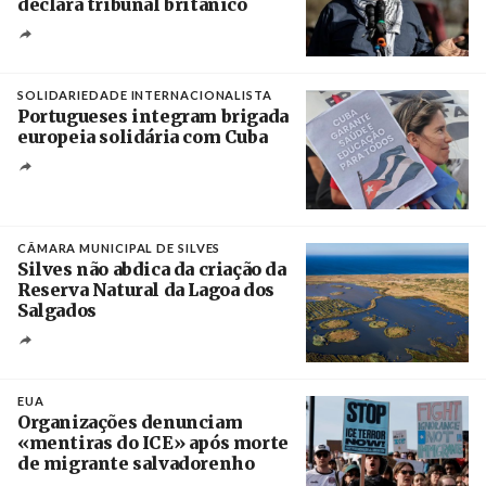
declara tribunal britânico
Créditos
Rob Browne / The Cradle
SOLIDARIEDADE INTERNACIONALISTA
Portugueses integram brigada
europeia solidária com Cuba
Créditos
Manuel de Almeida / Agência Lusa
CÂMARA MUNICIPAL DE SILVES
Silves não abdica da criação da
Reserva Natural da Lagoa dos
Salgados
Créditos
/ Câmara Municipal de Silves
EUA
Organizações denunciam
«mentiras do ICE» após morte
de migrante salvadorenho