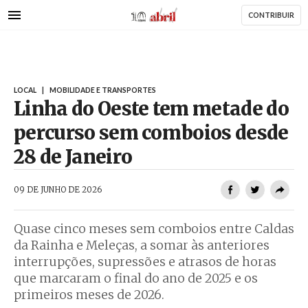
AbrilAbril
Passar
CONTRIBUIR
para
o
conteúdo
principal
LOCAL
|
MOBILIDADE E TRANSPORTES
Linha do Oeste tem metade do
percurso sem comboios desde
28 de Janeiro
AbrilAbril
09 DE JUNHO DE 2026
Quase cinco meses sem comboios entre Caldas
da Rainha e Meleças, a somar às anteriores
interrupções, supressões e atrasos de horas
que marcaram o final do ano de 2025 e os
primeiros meses de 2026.