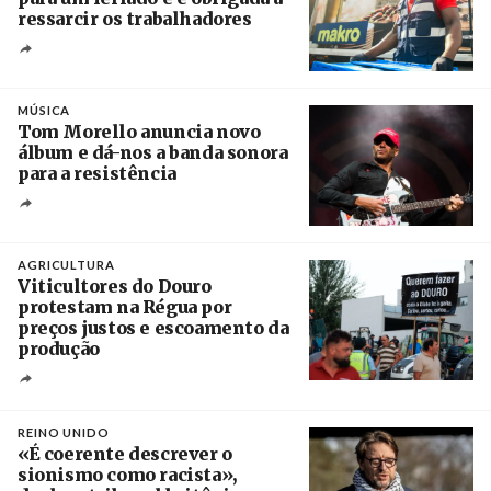
ressarcir os trabalhadores
Crédito
MÚSICA
Tom Morello anuncia novo
álbum e dá-nos a banda sonora
para a resistência
Crédito
AGRICULTURA
Viticultores do Douro
protestam na Régua por
preços justos e escoamento da
produção
Créditos
Pedro Sarmento Costa / Agência Lusa
REINO UNIDO
«É coerente descrever o
sionismo como racista»,