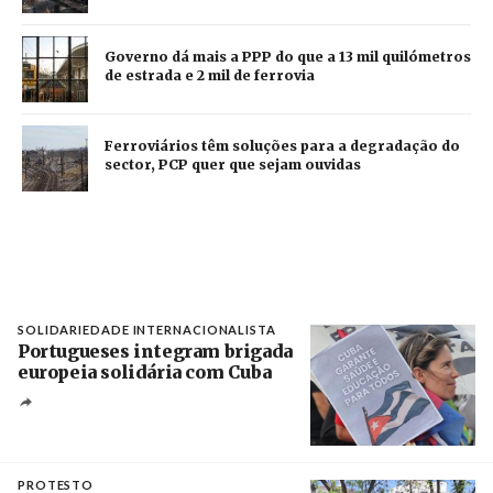
Governo dá mais a PPP do que a 13 mil quilómetros
de estrada e 2 mil de ferrovia
Ferroviários têm soluções para a degradação do
sector, PCP quer que sejam ouvidas
SOLIDARIEDADE INTERNACIONALISTA
Portugueses integram brigada
europeia solidária com Cuba
Créditos
Manuel de Almeida / Agência Lusa
PROTESTO