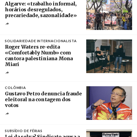
Algarve: «trabalho informal,
horários desregulados,
precariedade, sazonalidade»
Créditos
/ União dos Sindicatos do Algarve
SOLIDARIEDADE INTERNACIONALISTA
Roger Waters re-edita
«Comfortably Numb» com
cantora palestiniana Mona
Miari
Crédito
COLÔMBIA
Gustavo Petro denuncia fraude
eleitoral na contagem dos
votos
Crédito
SUBSÍDIO DE FÉRIAS
Lei da selva? Sindicato acusa a