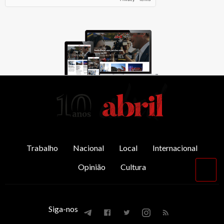
AbrilAbril
Trabalho
Nacional
Local
Internacional
Opinião
Cultura
Vol
par
o
top
Siga-nos