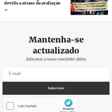
devido a atraso da avaliação
Créditos
Estela Silva / Agência Lusa
Mantenha-se
actualizado
Subscreva a nossa newsletter diária