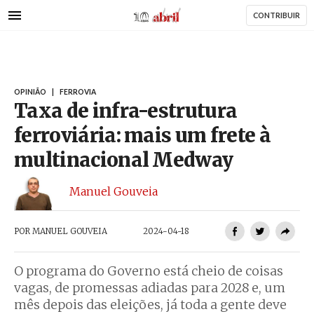
AbrilAbril
Passar
CONTRIBUIR
para
o
conteúdo
principal
OPINIÃO
|
FERROVIA
Taxa de infra-estrutura
ferroviária: mais um frete à
multinacional Medway
Manuel Gouveia
POR
MANUEL GOUVEIA
2024-04-18
O programa do Governo está cheio de coisas
vagas, de promessas adiadas para 2028 e, um
mês depois das eleições, já toda a gente deve