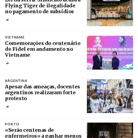
Flying Tiger de ilegalidade
no pagamento de subsídios
Créditos
/ UBBO
VIETNAME
Comemorações do centenário
de Fidel em andamento no
Vietname
Créditos
/ baochinhphu.vn
ARGENTINA
Apesar das ameaças, docentes
argentinos realizaram forte
protesto
Créditos
Catriel Gallucci Bordoni / Página 12
PORTO
«Serão centenas de
enfermeiros» a ganhar menos