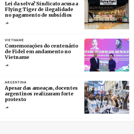
Lei da selva? Sindicato acusa a
Flying Tiger de ilegalidade
no pagamento de subsídios
Créditos
/ UBBO
VIETNAME
Comemorações do centenário
de Fidel em andamento no
Vietname
Créditos
/ baochinhphu.vn
ARGENTINA
Apesar das ameaças, docentes
argentinos realizaram forte
protesto
Créditos
Catriel Gallucci Bordoni / Página 12