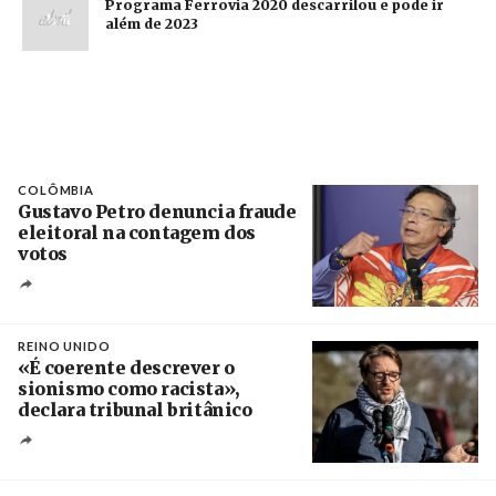
Programa Ferrovia 2020 descarrilou e pode ir
além de 2023
COLÔMBIA
Gustavo Petro denuncia fraude
eleitoral na contagem dos
votos
Crédito
REINO UNIDO
«É coerente descrever o
sionismo como racista»,
declara tribunal britânico
Créditos
Rob Browne / The Cradle