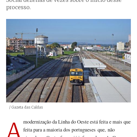
Social dezenas de vezes sobre o início desse
processo.
Créditos
/ Gazeta das Caldas
A modernização da Linha do Oeste está feita e mais que
feita para a maioria dos portugueses que, não