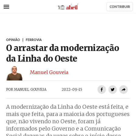
AbrilAbril
Passar
CONTRIBUIR
para
o
conteúdo
principal
OPINIÃO
|
FERROVIA
O arrastar da modernização
da Linha do Oeste
Manuel Gouveia
POR
MANUEL GOUVEIA
2022-09-15
A modernização da Linha do Oeste está feita, e
mais que feita, para a maioria dos portugueses
que, não vivendo no Oeste, foram já
informados pelo Governo e a Comunicação