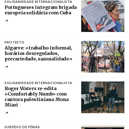
SOLIDARIEDADE INTERNACIONALISTA
Portugueses integram brigada
europeia solidária com Cuba
Créditos
Manuel de Almeida / Agência Lusa
PROTESTO
Algarve: «trabalho informal,
horários desregulados,
precariedade, sazonalidade»
Créditos
/ União dos Sindicatos do Algarve
SOLIDARIEDADE INTERNACIONALISTA
Roger Waters re-edita
«Comfortably Numb» com
cantora palestiniana Mona
Miari
Crédito
SUBSÍDIO DE FÉRIAS