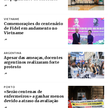
Créditos
/ UBBO
VIETNAME
Comemorações do centenário
de Fidel em andamento no
Vietname
Créditos
/ baochinhphu.vn
ARGENTINA
Apesar das ameaças, docentes
argentinos realizaram forte
protesto
Créditos
Catriel Gallucci Bordoni / Página 12
PORTO
«Serão centenas de
enfermeiros» a ganhar menos
devido a atraso da avaliação