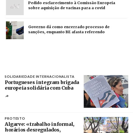
Pedido esclarecimento à Comissão Europeia
sobre aquisição de vacinas para a covid
Governo dá como encerrado processo de
sanções, enquanto BE afasta referendo
SOLIDARIEDADE INTERNACIONALISTA
Portugueses integram brigada
europeia solidária com Cuba
Créditos
Manuel de Almeida / Agência Lusa
PROTESTO
Algarve: «trabalho informal,
horários desregulados,