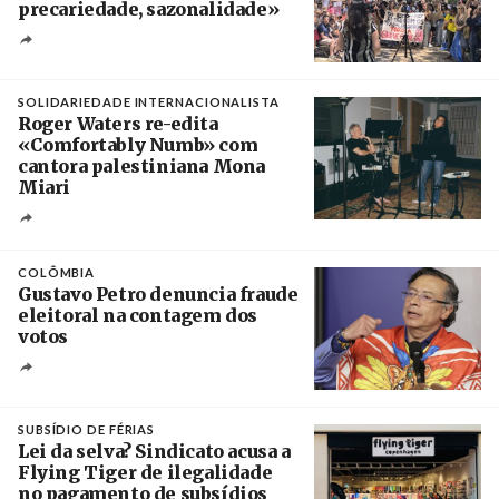
precariedade, sazonalidade»
Créditos
/ União dos Sindicatos do Algarve
SOLIDARIEDADE INTERNACIONALISTA
Roger Waters re-edita
«Comfortably Numb» com
cantora palestiniana Mona
Miari
Crédito
COLÔMBIA
Gustavo Petro denuncia fraude
eleitoral na contagem dos
votos
Crédito
SUBSÍDIO DE FÉRIAS
Lei da selva? Sindicato acusa a
Flying Tiger de ilegalidade
no pagamento de subsídios