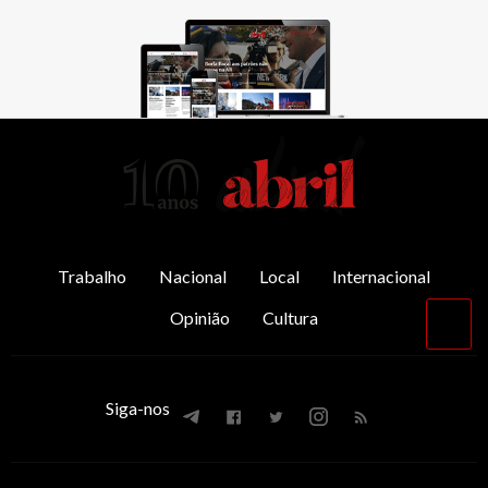
AbrilAbril
Trabalho
Nacional
Local
Internacional
Opinião
Cultura
Vol
par
o
top
Siga-nos