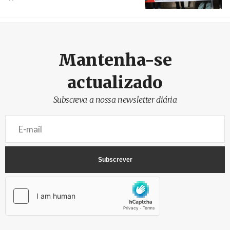
Créditos
Estela Silva / Agência Lusa
Mantenha-se
actualizado
Subscreva a nossa newsletter diária