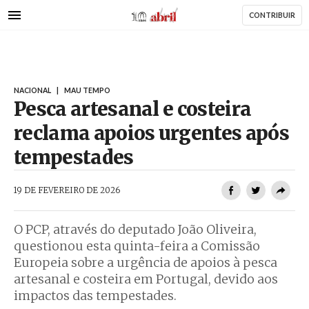
AbrilAbril
Passar
CONTRIBUIR
para
o
conteúdo
principal
NACIONAL
|
MAU TEMPO
Pesca artesanal e costeira
reclama apoios urgentes após
tempestades
AbrilAbril
19 DE FEVEREIRO DE 2026
O PCP, através do deputado João Oliveira,
questionou esta quinta-feira a Comissão
Europeia sobre a urgência de apoios à pesca
artesanal e costeira em Portugal, devido aos
impactos das tempestades.