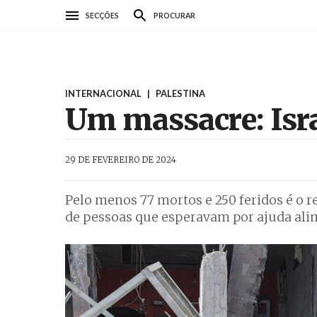
Passar
SECÇÕES
PROCURAR
para
o
conteúdo
principal
INTERNACIONAL
|
PALESTINA
Um massacre: Isra
AbrilAbril
29 DE FEVEREIRO DE 2024
Pelo menos 77 mortos e 250 feridos é o r
de pessoas que esperavam por ajuda alim