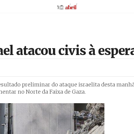
AbrilAbril
el atacou civis à espe
esultado preliminar do ataque israelita desta manhã
entar no Norte da Faixa de Gaza.