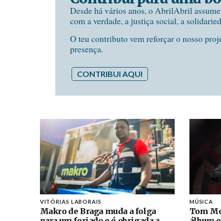
Desde há vários anos, o AbrilAbril assum
com a verdade, a justiça social, a solidarie
O teu contributo vem reforçar o nosso proj
presença.
CONTRIBUI AQUI
VITÓRIAS LABORAIS
MÚSICA
Makro de Braga muda a folga
Tom Mo
para um feriado e é obrigada a
álbum e