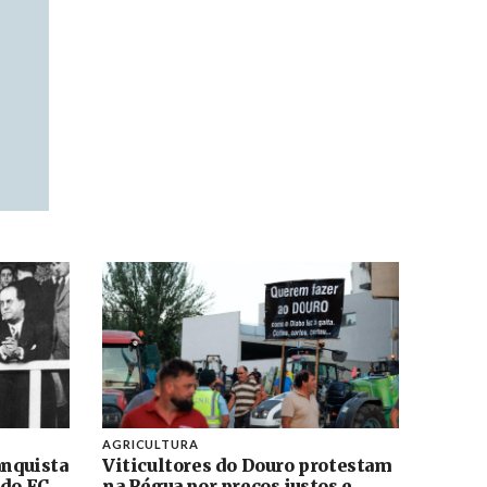
AGRICULTURA
anquista
Viticultores do Douro protestam
 do FC
na Régua por preços justos e