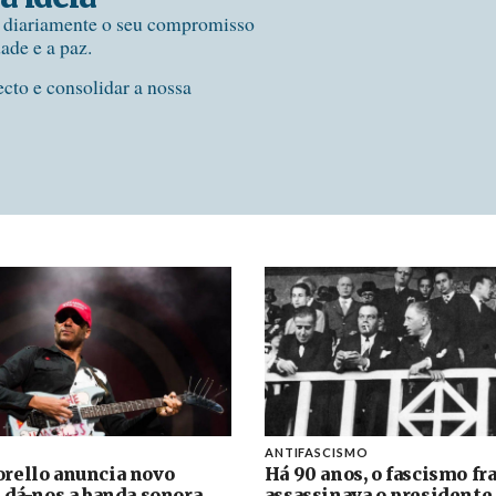
e diariamente o seu compromisso
dade e a paz.
ecto e consolidar a nossa
ANTIFASCISMO
rello anuncia novo
Há 90 anos, o fascismo fr
 dá-nos a banda sonora
assassinava o presidente