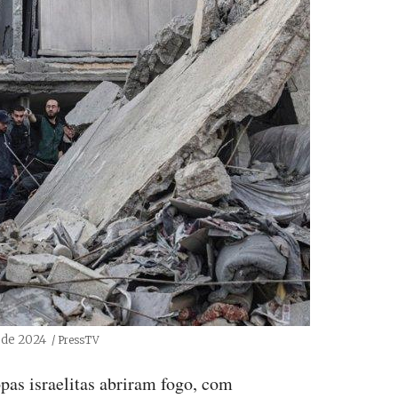
o de 2024
Créditos
/ PressTV
pas israelitas abriram fogo, com