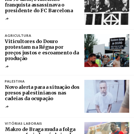
franquista assassinava o
presidente do FC Barcelona
Crédito
AGRICULTURA
Viticultores do Douro
protestam na Régua por
preços justos e escoamento da
produção
Créditos
Pedro Sarmento Costa / Agência Lusa
PALESTINA
Novo alerta para a situação dos
presos palestinianos nas
cadeias da ocupação
Créditos
/ European Public Health Association
VITÓRIAS LABORAIS
Makro de Braga muda a folga