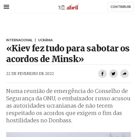
AbrilAbril
Passar
CONTRIBUIR
para
o
conteúdo
principal
INTERNACIONAL
|
UCRÂNIA
«Kiev fez tudo para sabotar os
acordos de Minsk»
AbrilAbril
22 DE FEVEREIRO DE 2022
Numa reunião de emergência do Conselho de
Segurança da ONU, o embaixador russo acusou
as autoridades ucranianas de não terem
respeitado os acordos que exigem o fim das
hostilidades no Donbass.