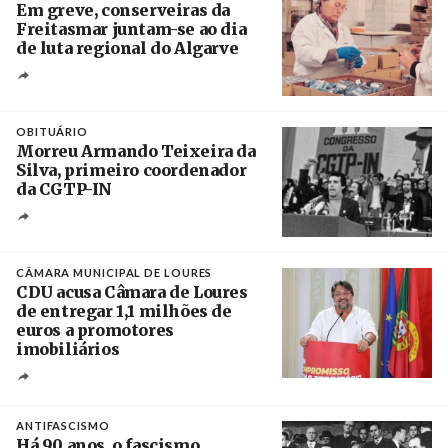
Em greve, conserveiras da
Freitasmar juntam-se ao dia
de luta regional do Algarve
Crédito
OBITUÁRIO
Morreu Armando Teixeira da
Silva, primeiro coordenador
da CGTP-IN
Créditos
/ CGTP-IN
CÂMARA MUNICIPAL DE LOURES
CDU acusa Câmara de Loures
de entregar 1,1 milhões de
euros a promotores
imobiliários
Créditos
Ricardo Leão
ANTIFASCISMO
Há 90 anos, o fascismo