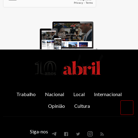
AbrilAbril
Trabalho
Nacional
Local
Internacional
Opinião
Cultura
Vol
par
o
top
Siga-nos