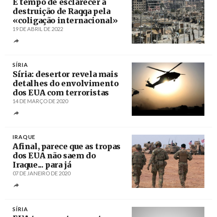
É tempo de esclarecer a
destruição de Raqqa pela
«coligação internacional»
19 DE ABRIL DE 2022
Créditos
/ Twitter
SÍRIA
Síria: desertor revela mais
detalhes do envolvimento
dos EUA com terroristas
14 DE MARÇO DE 2020
Créditos
/ Sputnik News
IRAQUE
Afinal, parece que as tropas
dos EUA não saem do
Iraque... para já
07 DE JANEIRO DE 2020
Créditos
/ militarytimes.com
SÍRIA