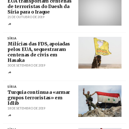
EUA transportam centenas
de terroristas do Daesh da
Síria para o Iraque
21 DE OUTUBRO DE 2019
Créditos
/ Sputnik
SÍRIA
Milícias das FDS, apoiadas
pelos EUA, sequestraram
centenas de civis em
Hasaka
30 DE SETEMBRO DE 2019
Créditos
/ isna.ir
SÍRIA
Turquia continua a «armar
grupos terroristas» em
Idlib
18 DE SETEMBRO DE 2019
Créditos
/ misionverdad.com