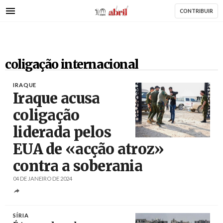
AbrilAbril
Passar
CONTRIBUIR
para
o
conteúdo
principal
coligação internacional
IRAQUE
Iraque acusa
coligação
liderada pelos
Créditos
Hadi Mizban / Al Mayadeen
EUA de «acção atroz»
contra a soberania
04 DE JANEIRO DE 2024
SÍRIA