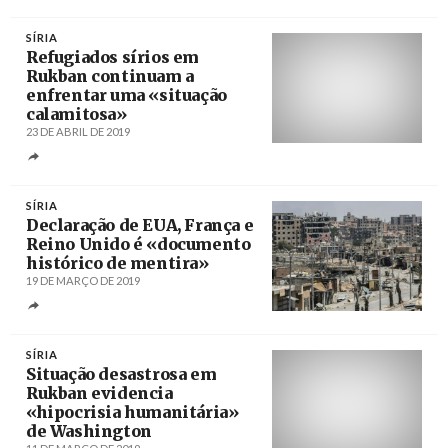
SÍRIA
Refugiados sírios em
Rukban continuam a
enfrentar uma «situação
calamitosa»
23 DE ABRIL DE 2019
Créditos
/ RT / SANA
SÍRIA
Declaração de EUA, França e
Reino Unido é «documento
histórico de mentira»
19 DE MARÇO DE 2019
Créditos
/ Twitter
SÍRIA
Situação desastrosa em
Rukban evidencia
«hipocrisia humanitária»
de Washington