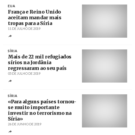
EUA
França e Reino Unido
aceitam mandar mais
tropas para a Síria
11 DE JULHO DE 2019
Créditos
/ trtworld.com
SÍRIA
Mais de 22 mil refugiados
sírios na Jordânia
regressaram ao seu país
05 DE JULHO DE 2019
Créditos
/ sott.net
SÍRIA
«Para alguns países tornou-
se muito importante
investir no terrorismo na
Síria»
26 DE JUNHO DE 2019
Créditos
/ Sputnik News