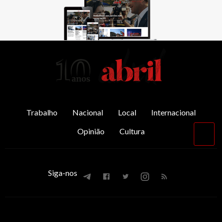
AbrilAbril
Trabalho
Nacional
Local
Internacional
Opinião
Cultura
Vol
par
o
top
Siga-nos