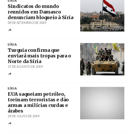
SÍRIA
Sindicatos do mundo
reunidos em Damasco
denunciam bloqueio à Síria
09 DE SETEMBRO DE 2019
Créditos
/ Vestnik Kavkaza
SÍRIA
Turquia confirma que
enviará mais tropas para o
Norte da Síria
27 DE AGOSTO DE 2019
Créditos
/ Middle East Eye
SÍRIA
EUA saqueiam petróleo,
treinam terroristas e dão
armas a milícias curdas e
árabes
29 DE JULHO DE 2019
Créditos
/ Sputnik