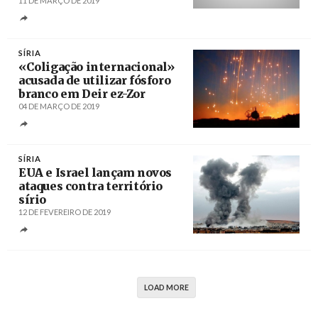
11 DE MARÇO DE 2019
Créditos
/ Sputnik News
SÍRIA
«Coligação internacional»
acusada de utilizar fósforo
branco em Deir ez-Zor
04 DE MARÇO DE 2019
Créditos
/ PressTV
SÍRIA
EUA e Israel lançam novos
ataques contra território
sírio
12 DE FEVEREIRO DE 2019
Créditos
/ Sputnik News
LOAD MORE