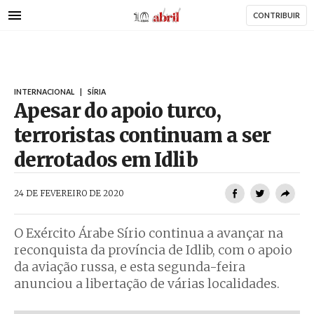
AbrilAbril
Passar
CONTRIBUIR
para
o
conteúdo
principal
INTERNACIONAL
|
SÍRIA
Apesar do apoio turco,
terroristas continuam a ser
derrotados em Idlib
AbrilAbril
24 DE FEVEREIRO DE 2020
O Exército Árabe Sírio continua a avançar na
reconquista da província de Idlib, com o apoio
da aviação russa, e esta segunda-feira
anunciou a libertação de várias localidades.