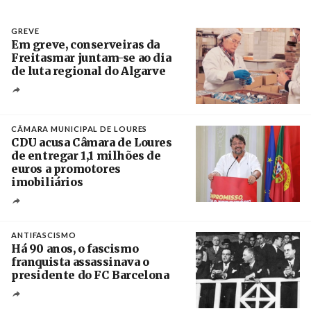
GREVE
Em greve, conserveiras da
Freitasmar juntam-se ao dia
de luta regional do Algarve
Crédito
CÂMARA MUNICIPAL DE LOURES
CDU acusa Câmara de Loures
de entregar 1,1 milhões de
euros a promotores
imobiliários
Créditos
Ricardo Leão
ANTIFASCISMO
Há 90 anos, o fascismo
franquista assassinava o
presidente do FC Barcelona