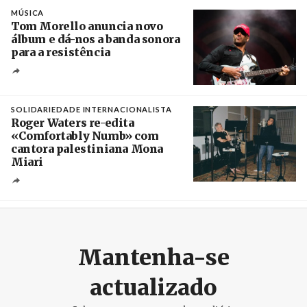
Crédito
MÚSICA
Tom Morello anuncia novo
álbum e dá-nos a banda sonora
para a resistência
Crédito
SOLIDARIEDADE INTERNACIONALISTA
Roger Waters re-edita
«Comfortably Numb» com
cantora palestiniana Mona
Miari
Crédito
Mantenha-se
actualizado