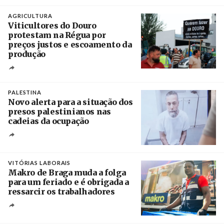
Crédito
AGRICULTURA
Viticultores do Douro
protestam na Régua por
preços justos e escoamento da
produção
Créditos
Pedro Sarmento Costa / Agência Lusa
PALESTINA
Novo alerta para a situação dos
presos palestinianos nas
cadeias da ocupação
Créditos
/ European Public Health Association
VITÓRIAS LABORAIS
Makro de Braga muda a folga
para um feriado e é obrigada a
ressarcir os trabalhadores