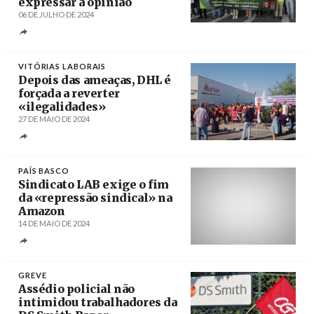
expressar a opinião
06 DE JULHO DE 2024
Créditos
stal / STAL
VITÓRIAS LABORAIS
Depois das ameaças, DHL é
forçada a reverter
«ilegalidades»
27 DE MAIO DE 2024
Créditos
/ CESP
PAÍS BASCO
Sindicato LAB exige o fim
da «repressão sindical» na
Amazon
14 DE MAIO DE 2024
Créditos
/ LAB
GREVE
Assédio policial não
intimidou trabalhadores da