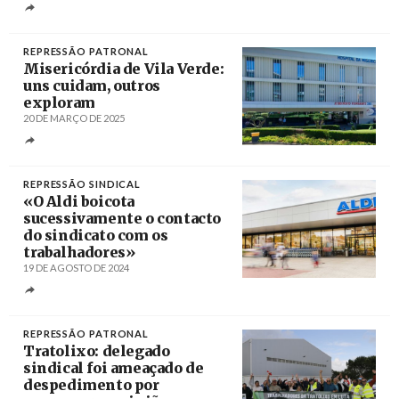
Créditos
António Pedro Santos / Agência Lusa
REPRESSÃO PATRONAL
Misericórdia de Vila Verde:
uns cuidam, outros
exploram
20 DE MARÇO DE 2025
Créditos
/ CGTP
REPRESSÃO SINDICAL
«O Aldi boicota
sucessivamente o contacto
do sindicato com os
trabalhadores»
19 DE AGOSTO DE 2024
Créditos
REPRESSÃO PATRONAL
Tratolixo: delegado
sindical foi ameaçado de
despedimento por