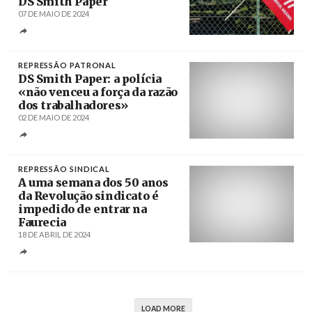
DS Smith Paper
07 DE MAIO DE 2024
Créditos
/ CGTP
REPRESSÃO PATRONAL
DS Smith Paper: a polícia
«não venceu a força da razão
dos trabalhadores»
02 DE MAIO DE 2024
Créditos
/ Fiequimetal
REPRESSÃO SINDICAL
A uma semana dos 50 anos
da Revolução sindicato é
impedido de entrar na
Faurecia
18 DE ABRIL DE 2024
Créditos
/ CGTP
LOAD MORE