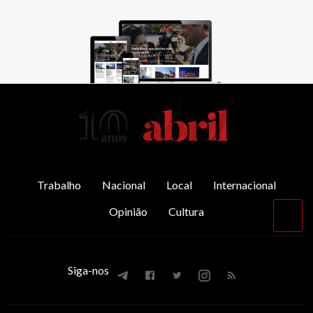
AbrilAbril
Trabalho
Nacional
Local
Internacional
Opinião
Cultura
Vol
par
o
top
Siga-nos