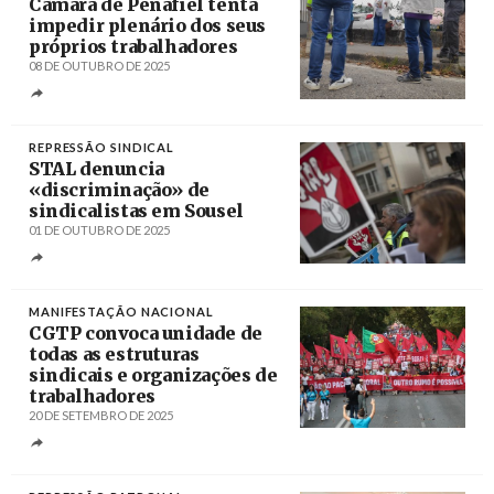
Câmara de Penafiel tenta
impedir plenário dos seus
próprios trabalhadores
08 DE OUTUBRO DE 2025
Créditos
/ STAL
REPRESSÃO SINDICAL
STAL denuncia
«discriminação» de
sindicalistas em Sousel
01 DE OUTUBRO DE 2025
Créditos
/ Global
MANIFESTAÇÃO NACIONAL
CGTP convoca unidade de
todas as estruturas
sindicais e organizações de
trabalhadores
20 DE SETEMBRO DE 2025
Créditos
António Cotrim / Agência Lusa