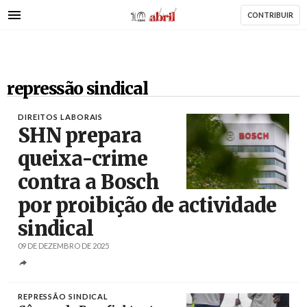
AbrilAbril
Passar
CONTRIBUIR
para
o
conteúdo
principal
repressão sindical
DIREITOS LABORAIS
SHN prepara
queixa-crime
contra a Bosch
Créditos
Ronald Wittek / EPA
por proibição de actividade
sindical
09 DE DEZEMBRO DE 2025
REPRESSÃO SINDICAL