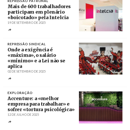
REPRESSÃO PATRONAL
Mais de 600 trabalhadores
participam em plenário
«boicotado» pela Intelcia
19 DE SETEMBRO DE 2025
Créditos
/ Intelcia
REPRESSÃO SINDICAL
Onde a exigência é
«máxima», o salário
«mínimo» e a Lei não se
aplica
02 DE SETEMBRO DE 2025
Créditos
/ RHmais
EXPLORAÇÃO
Accenture: a «melhor
empresa para trabalhar» e
sofrer «tortura psicológica»
12 DE JULHO DE 2025
Créditos
Karin Heer / Accenture