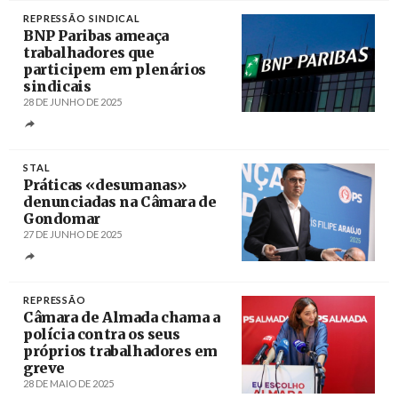
REPRESSÃO SINDICAL
BNP Paribas ameaça
trabalhadores que
participem em plenários
sindicais
28 DE JUNHO DE 2025
Créditos
/ yahoo
STAL
Práticas «desumanas»
denunciadas na Câmara de
Gondomar
27 DE JUNHO DE 2025
Créditos
/ Luís Filipe Araújo
REPRESSÃO
Câmara de Almada chama a
polícia contra os seus
próprios trabalhadores em
greve
28 DE MAIO DE 2025