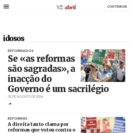
AbrilAbril
Passar
CONTRIBUIR
para
o
conteúdo
principal
idosos
REFORMADOS
Se «as reformas
são sagradas», a
inacção do
Créditos
António Pedro Santos / Agência Lusa
Governo é um sacrilégio
01 DE AGOSTO DE 2026
REFORMAS
A direita tanto clama por
reformas que votou contra o