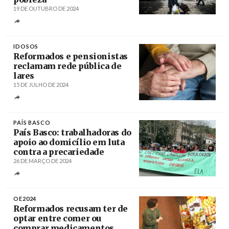
19 DE OUTUBRO DE 2024
Créditos
Patricia de Melo Moreira / AFP
IDOSOS
Reformados e pensionistas
reclamam rede pública de
lares
15 DE JULHO DE 2024
Créditos
Sabine van Erp / Pixabay
PAÍS BASCO
País Basco: trabalhadoras do
apoio ao domicílio em luta
contra a precariedade
26 DE MARÇO DE 2024
Créditos
/ ELA
OE2024
Reformados recusam ter de
optar entre comer ou
comprar medicamentos