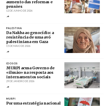
aumento das reformas e
pensões
12 DE JUNHO DE 2026
Créditos
PALESTINA
Da Nakba ao genocídio: a
resistência de uma avó
palestiniana em Gaza
15 DE MAIO DE 2026
Créditos
Hani Abu Rezeq / MEE
IDOSOS
MURPI acusa Governo de
«ilusão» na resposta aos
internamentos sociais
29 DE JANEIRO DE 2026
Créditos
Homem de Gouveia / Agência Lusa
MURPI
Por uma estratégia nacional