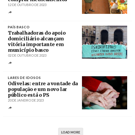
12 DE OUTUBRO DE 2023
Créditos
PAÍS BASCO
Trabalhadoras do apoio
domiciliário alcançam
vitória importante em
município basco
02 DE OUTUBRO DE 2023
Créditos
/ ELA
LARES DE IDOSOS
Odivelas: entre a vontade da
população e um novo lar
público está o PS
20 DE JANEIRO DE 2023
Créditos
Stephanie Lecocq / Epa/Lusa
LOAD MORE