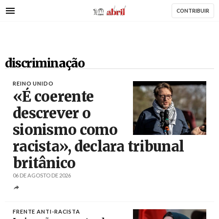
AbrilAbril
Passar
CONTRIBUIR
para
o
conteúdo
principal
discriminação
REINO UNIDO
«É coerente
descrever o
sionismo como
Créditos
Rob Browne / The Cradle
racista», declara tribunal
britânico
06 DE AGOSTO DE 2026
FRENTE ANTI-RACISTA