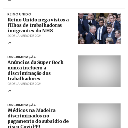
REINO UNIDO
Reino Unido nega vistos a
filhos de trabalhadoras
imigrantes do NHS
20 DE JANEIRO DE 2024
Créditos
Tolga Akmen / EPA
DISCRIMINAÇÃO
Anúncios da Super Bock
nunca incluem a
discriminação dos
trabalhadores
02 DE JANEIRO DE 2024
Créditos
/ Super Bock
DISCRIMINAÇÃO
Médicos na Madeira
discriminados no
pagamento do subsídio de
risco Covid-19