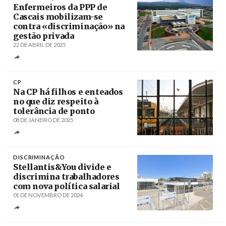
Enfermeiros da PPP de
Cascais mobilizam-se
contra «discriminação» na
gestão privada
22 DE ABRIL DE 2025
Créditos
/ Teixeira Duarte
CP
Na CP há filhos e enteados
no que diz respeito à
tolerância de ponto
08 DE JANEIRO DE 2025
Créditos
Mário Cruz / Agência Lusa
DISCRIMINAÇÃO
Stellantis&You divide e
discrimina trabalhadores
com nova política salarial
01 DE NOVEMBRO DE 2024
Créditos