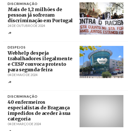
DISCRIMINAÇÃO
Mais de 1,2 milhões de
pessoas já sofreram
discriminação em Portugal
24 DE OUTUBRO DE 2024
Créditos
Filipe Amorim / Agência LUSA
DESPEJOS
Webhelp despeja
trabalhadores ilegalmente
e CESP convoca protesto
para segunda-feira
04 DE MAIO DE 2024
Créditos
DISCRIMINAÇÃO
40 enfermeiros
especialistas de Bragança
impedidos de aceder à sua
categoria
04 DE MARÇO DE 2024
Créditos
/ Câmara Municipal de Bragança