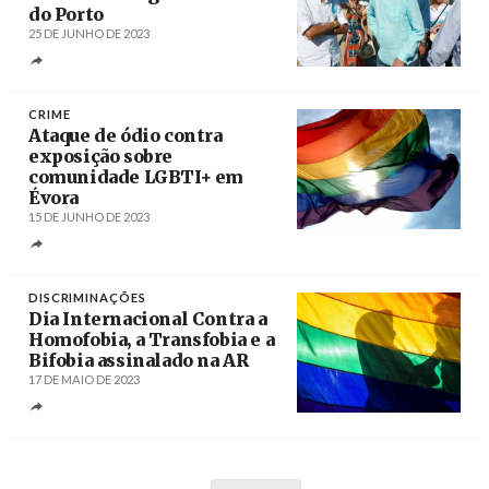
do Porto
25 DE JUNHO DE 2023
Créditos
Estela Silva / Agência Lusa
CRIME
Ataque de ódio contra
exposição sobre
comunidade LGBTI+ em
Évora
15 DE JUNHO DE 2023
Créditos
DISCRIMINAÇÕES
Dia Internacional Contra a
Homofobia, a Transfobia e a
Bifobia assinalado na AR
17 DE MAIO DE 2023
Créditos
Jorge Torres/EPA / Agência Lusa