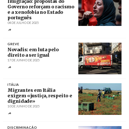
Imigração: propostas do
Governo reforçam o racismo
e a xenofobia no Estado
português
04 DE JULHO DE 2025
Créditos
Tiago Petinga / Lusa
GREVE
Novadis: em luta pelo
direito a ser igual
17 DE JUNHO DE 2025
Créditos
/ Passeio Livre
ITÁLIA
Migrantes em Itália
exigem «justiça, respeito e
dignidade»
10 DE JUNHO DE 2025
Créditos
/ cartadiroma.org
DISCRIMINAÇÃO