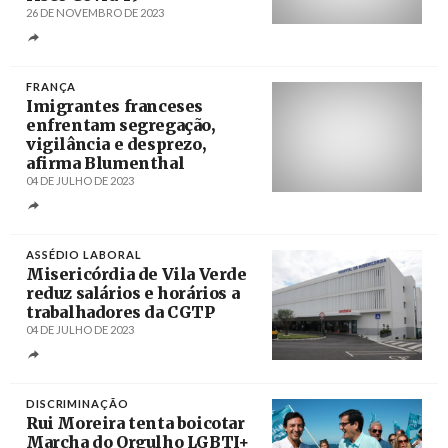
26 DE NOVEMBRO DE 2023
Créditos
Massimo Percossi / EPA
FRANÇA
Imigrantes franceses
enfrentam segregação,
vigilância e desprezo,
afirma Blumenthal
04 DE JULHO DE 2023
Créditos
/ PressTV
ASSÉDIO LABORAL
Misericórdia de Vila Verde
reduz salários e horários a
trabalhadores da CGTP
04 DE JULHO DE 2023
Créditos
/ antenaminho
DISCRIMINAÇÃO
Rui Moreira tenta boicotar
Marcha do Orgulho LGBTI+