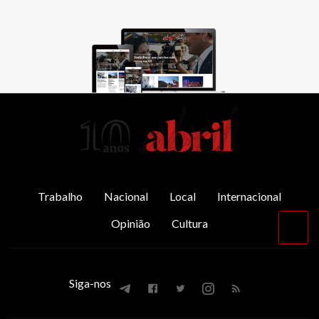
AbrilAbril
Trabalho
Nacional
Local
Internacional
Opinião
Cultura
Vol
par
o
top
Siga-nos